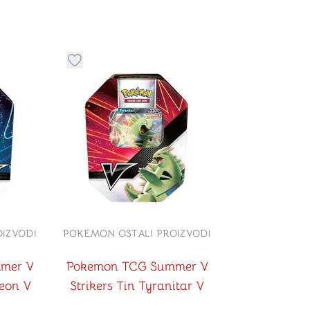
stvari u kategoriju omiljeno
Dugme za dodavanje stvari u kategoriju omilje
IZVODI
POKEMON OSTALI PROIZVODI
mer V
Pokemon TCG Summer V
leon V
Strikers Tin Tyranitar V