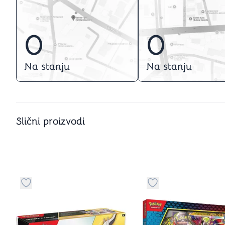
0
0
Na stanju
Na stanju
Slični proizvodi
Dugme za dodavanje stvari u kategoriju omiljeno
Dugme za dodavanje 