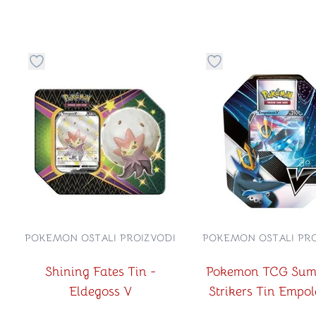
Dugme za dodavanje stvari u kategoriju omiljeno
Dugme za dodavanje 
POKEMON OSTALI PROIZVODI
POKEMON OSTALI PRO
Shining Fates Tin -
Pokemon TCG Sum
Eldegoss V
Strikers Tin Empo