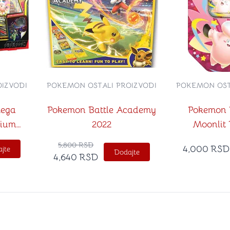
IZVODI
POKEMON OSTALI PROIZVODI
POKEMON OST
ega
Pokemon Battle Academy
Pokemon
mium
2022
Moonlit
Clefa
5,800
RSD
4,000
RSD
jte
Dodajte
4,640
RSD