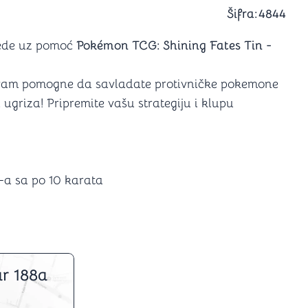
a igranje
Šifra:
4844
 karte
D6 (za Jamb)
bede uz pomoć
Pokémon TCG: Shining Fates Tin -
 vam pomogne da savladate protivničke pokemone
 ugriza! Pripremite vašu strategiju i klupu
-a sa po 10 karata
r 188a