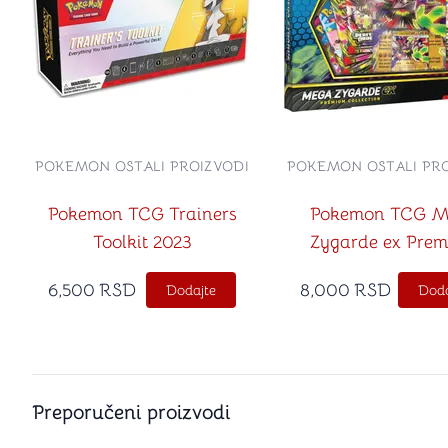
POKEMON OSTALI PROIZVODI
POKEMON OSTALI PRO
Pokemon TCG Trainers
Pokemon TCG M
Toolkit 2023
Zygarde ex Pre
Collection
6,500
RSD
8,000
RSD
Dodajte
Doda
Preporučeni proizvodi