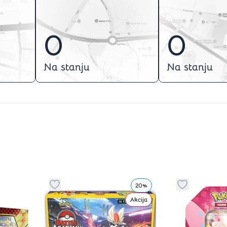
0
0
Na stanju
Na stanju
20%
stvari u kategoriju omiljeno
Dugme za dodavanje stvari u kategoriju omilje
Dugme za do
Akcija