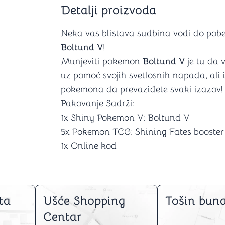
Šah
Podloge z
Detalji proizvoda
Domine
Zaštite za
4 u 1 igre
Kockice 
Neka vas blistava sudbina vodi do po
Backgammon (Tavla)
Kutijice
Boltund V
!
Munjeviti pokemon
Boltund V
je tu da
uz pomoć svojih svetlosnih napada, ali i
pokemona da prevaziđete svaki izazov!
nje
Mozgalice
Pakovanje Sadrži:
1x Shiny Pokemon V: Boltund V
Hanayama
Kocke
5x Pokemon TCG: Shining Fates booster
Ostale mozgalice
1x Online kod
Stripovi
ta
Ušće Shopping
Tošin buna
Centar