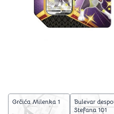
Igre na srpskom
Puzzle 1000 delova
Puzzle 2000 delova
(TCG)
Yu-Gi-Oh
Pokemon
One Piece
Riftbound
Karte za igra
Karte Bicycle
Karte Fournier
Tarot karte
Setovi za poker
Grčića Milenka 1
Bulevar despo
Stefana 101