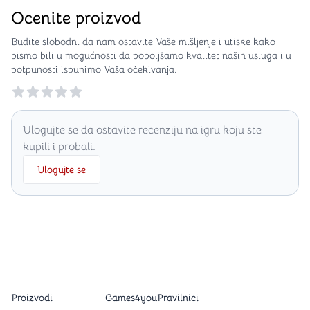
Ocenite proizvod
Budite slobodni da nam ostavite Vaše mišljenje i utiske kako
bismo bili u mogućnosti da poboljšamo kvalitet naših usluga i u
potpunosti ispunimo Vaša očekivanja.
Reviews
Ulogujte se da ostavite recenziju na igru koju ste
kupili i probali.
Ulogujte se
Proizvodi
Games4you
Pravilnici