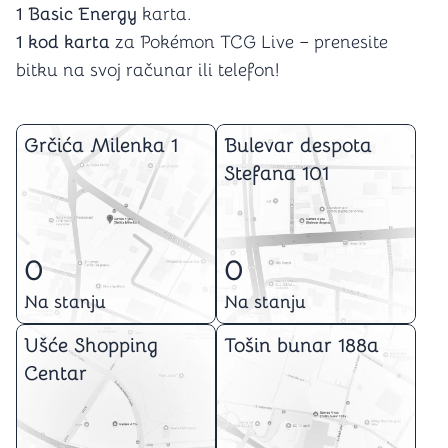
1 Basic Energy
karta.
1 kod karta
za Pokémon TCG Live – prenesite
bitku na svoj računar ili telefon!
Grčića Milenka 1
Bulevar despota
Stefana 101
0
0
Na stanju
Na stanju
Ušće Shopping
Tošin bunar 188a
Centar