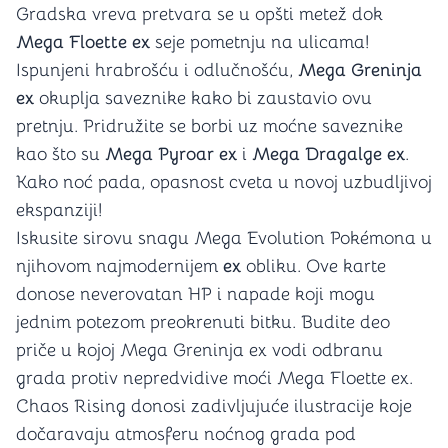
Gradska vreva pretvara se u opšti metež dok
Mega Floette ex
seje pometnju na ulicama!
Ispunjeni hrabrošću i odlučnošću,
Mega Greninja
ex
okuplja saveznike kako bi zaustavio ovu
pretnju. Pridružite se borbi uz moćne saveznike
kao što su
Mega Pyroar ex
i
Mega Dragalge ex
.
Kako noć pada, opasnost cveta u novoj uzbudljivoj
ekspanziji!
Iskusite sirovu snagu Mega Evolution Pokémona u
njihovom najmodernijem
ex
obliku. Ove karte
donose neverovatan HP i napade koji mogu
jednim potezom preokrenuti bitku. Budite deo
priče u kojoj Mega Greninja ex vodi odbranu
grada protiv nepredvidive moći Mega Floette ex.
Chaos Rising donosi zadivljujuće ilustracije koje
dočaravaju atmosferu noćnog grada pod