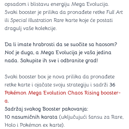
opsadom i blistavu energiju Mega Evolucija.
Svaki booster je prilika da pronađete retke
Full Art
ili
Special Illustration Rare
karte koje će postati
dragulj vaše kolekcije.
Da li imate hrabrosti da se suočite sa haosom?
Noć je duga, a Mega Evolucija je vaša jedina
nada. Sakupite ih sve i odbranite grad!
Svaki booster box je nova prilika da pronađete
retke karte i ojačate svoju strategiju i sadrži
36
Pokémon Mega Evolution Chaos Rising booster-
a
.
Sadržaj svakog Booster pakovanja:
10 nasumičnih karata
(uključujući šansu za Rare,
Holo i Pokémon ex karte).