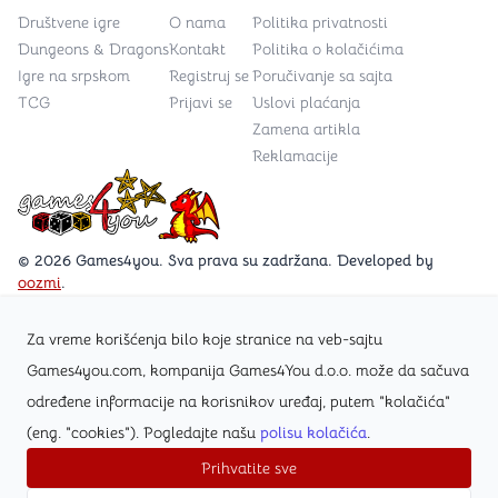
Društvene igre
O nama
Politika privatnosti
Dungeons & Dragons
Kontakt
Politika o kolačićima
Igre na srpskom
Registruj se
Poručivanje sa sajta
TCG
Prijavi se
Uslovi plaćanja
Zamena artikla
Reklamacije
Games4you logo
© 2026 Games4you. Sva prava su zadržana. Developed by
oozmi
.
Za vreme korišćenja bilo koje stranice na veb-sajtu
Posetite Facebook stranicu /Games4you.rs
Games4you.com, kompanija Games4You d.o.o. može da sačuva
određene informacije na korisnikov uređaj, putem "kolačića"
Zapratite Instagram profil @games4yours
(eng. "cookies"). Pogledajte našu
polisu kolačića
.
Prihvatite sve