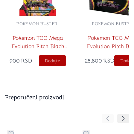
POKEMON BUSTERI
POKEMON BUSTER
Pokemon TCG Mega
Pokemon TCG Me
Evolution Pitch Black
Evolution Pitch Bl
Sleeved Booster
Booster Box
900
RSD
28,800
RSD
Dodajte
Dodajt
Preporučeni proizvodi
Pomeranje sa
Pomer