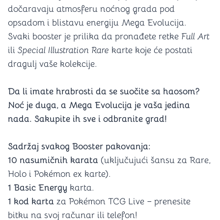
dočaravaju atmosferu noćnog grada pod
opsadom i blistavu energiju Mega Evolucija.
Svaki booster je prilika da pronađete retke
Full Art
ili
Special Illustration Rare
karte koje će postati
dragulj vaše kolekcije.
Da li imate hrabrosti da se suočite sa haosom?
Noć je duga, a Mega Evolucija je vaša jedina
nada. Sakupite ih sve i odbranite grad!
Sadržaj svakog Booster pakovanja:
10 nasumičnih karata
(uključujući šansu za Rare,
Holo i Pokémon ex karte).
1 Basic Energy
karta.
1 kod karta
za Pokémon TCG Live – prenesite
bitku na svoj računar ili telefon!