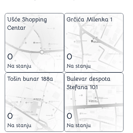
Ušće Shopping
Grčića Milenka 1
Centar
0
0
Na stanju
Na stanju
Tošin bunar 188a
Bulevar despota
Stefana 101
0
0
Na stanju
Na stanju