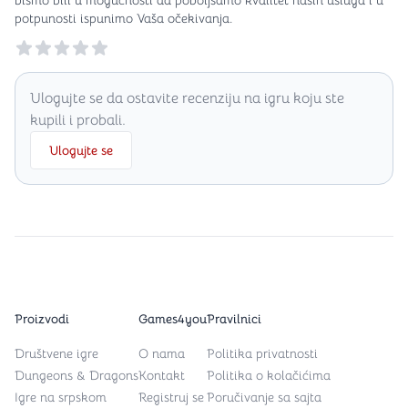
bismo bili u mogućnosti da poboljšamo kvalitet naših usluga i u
potpunosti ispunimo Vaša očekivanja.
Reviews
Ulogujte se da ostavite recenziju na igru koju ste
kupili i probali.
Ulogujte se
Proizvodi
Games4you
Pravilnici
Društvene igre
O nama
Politika privatnosti
Dungeons & Dragons
Kontakt
Politika o kolačićima
Igre na srpskom
Registruj se
Poručivanje sa sajta