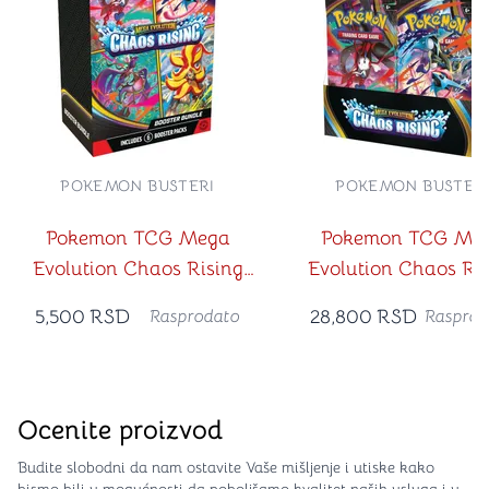
POKEMON BUSTERI
POKEMON BUSTER
Pokemon TCG Mega
Pokemon TCG Me
Evolution Chaos Rising
Evolution Chaos Ri
Booster Bundle
Booster Box
5,500
RSD
28,800
RSD
Rasprodato
Rasprod
Ocenite proizvod
Budite slobodni da nam ostavite Vaše mišljenje i utiske kako