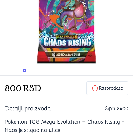
PROMENITE UGAO GLEDANJA
PROMENITE UGAO GLEDANJA
PROMENITE
PROMENITE UGAO GLEDANJA
800
RSD
Rasprodato
Detalji proizvoda
Šifra:
8400
Pokemon TCG Mega Evolution — Chaos Rising –
Haos je stigao na ulice!