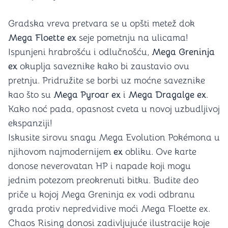
Gradska vreva pretvara se u opšti metež dok
Mega Floette ex
seje pometnju na ulicama!
Ispunjeni hrabrošću i odlučnošću,
Mega Greninja
ex
okuplja saveznike kako bi zaustavio ovu
pretnju. Pridružite se borbi uz moćne saveznike
kao što su
Mega Pyroar ex
i
Mega Dragalge ex
.
Kako noć pada, opasnost cveta u novoj uzbudljivoj
ekspanziji!
Iskusite sirovu snagu Mega Evolution Pokémona u
njihovom najmodernijem
ex
obliku. Ove karte
donose neverovatan HP i napade koji mogu
jednim potezom preokrenuti bitku. Budite deo
priče u kojoj Mega Greninja ex vodi odbranu
grada protiv nepredvidive moći Mega Floette ex.
Chaos Rising donosi zadivljujuće ilustracije koje