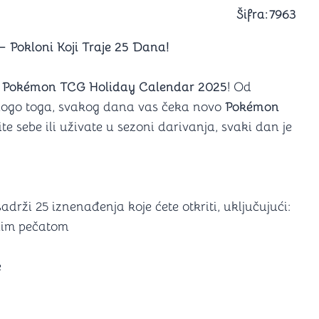
a igranje
Šifra:
7963
 karte
D6 (za Jamb)
Pokloni Koji Traje 25 Dana!
z
Pokémon TCG Holiday Calendar 2025
! Od
mnogo toga, svakog dana vas čeka novo
Pokémon
te sebe ili uživate u sezoni darivanja, svaki dan je
adrži 25 iznenađenja koje ćete otkriti, uključujući:
nim pečatom
e