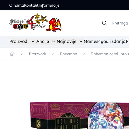
O nama
Kontakt
Informacije
Games4you logo
Proizvodi
Akcije
Najnovije
Games4you izdanja
P
Dugme za selektovanje stvari u navigaciji
Dugme za selektovanje stvari u navigaciji
Dugme za selektovanje stvari u nav
Proizvodi
Pokemon
Pokemon ostali proi
Početna strana
Sve akcije
Sve najnovije
Društvene igre
Edukativne ig
Porodične društvene igre
Trenutno na akciji
Najnovije od društvenih igara
Gigamic
Zabavne društvene igre
Pre-order
Najnovije od Dungeons & Dragons
Loki
Tematske društvene igre
Najnovije od TCG igara
Steffen Spiele
Strateške društvene igre
Najnovije iz dodatne opreme
Haba
Prilagodljive društvene igre
Najnovije od stripova
Ostale edukativne igre
Ratne društvene igre
Apstraktne društvene igre
Slagalice (Puz
Dečije društvene igre
Ostale društvene igre
Puzzle 500 delova