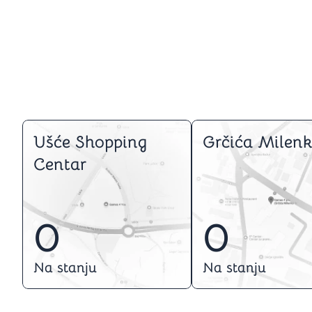
Ušće Shopping
Grčića Milenk
Centar
0
0
Na stanju
Na stanju