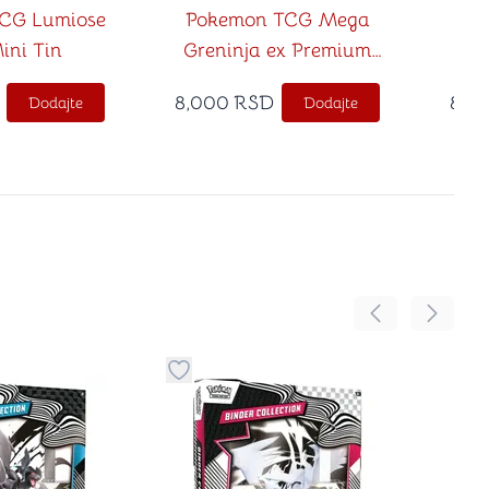
CG Lumiose
Pokemon TCG Mega
Po
ini Tin
Greninja ex Premium
Zy
Collection
8,000
RSD
8,0
Dodajte
Dodajte
Pomeranje sadr
Pomeran
no
davanje stvari u kategoriju omiljeno
Dugme za dodavanje stvari u kategoriju