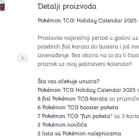
Šah
Podloge z
Detalji proizvoda
Domine
Zaštite za
4 u 1 igre
Kockice 
Pokémon TCG: Holiday Calendar 2025 – 
Backgammon (Tavla)
Kutijice
Proslavite najsrećniji period u godini u
posebnih foil karata do bustera i još 
iznenađenje. Bez obzira na to da li časti
nje
Mozgalice
DANJA
DANJA
Pomeranje sadržaja slajdera u desno
praznik uz ovaj jedinstveni kalendar!
Hanayama
Kocke
Šta vas očekuje unutra?
Ostale mozgalice
Pokémon TCG Holiday Calendar 2025
s
Stripovi
8 foil Pokémon TCG karata
sa praznič
6 Pokémon TCG booster paketa
7 Pokémon TCG "fun paketa"
sa 3 kart
2 Pokémon novčića
2 lista sa Pokémon nalepnicama