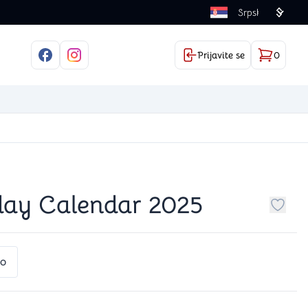
Language
Prijavite se
0
Facebook
Instagram
Ulogujte se
Korpa
proizvod
y Painter
gure
ay Calendar 2025
bojenje
Dugme 
snova za figure
my Painteri
to
atna oprema
ranice i registratori