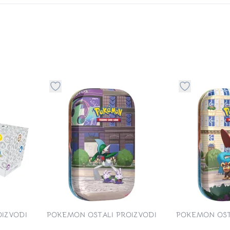
stvari u kategoriju omiljeno
Dugme za dodavanje stvari u kategoriju omilje
Dugme za do
IZVODI
POKEMON OSTALI PROIZVODI
POKEMON OST