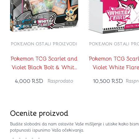
POKEMON OSTALI PROIZVODI
POKEMON OSTALI PRO
Pokemon TCG Scarlet and
Pokemon TCG Scarl
Violet Black Bolt & White
Violet White Flare
Flare Victini Illustration
Trainer Box
4,000
RSD
10,500
RSD
Rasprodato
Raspr
Collection
Ocenite proizvod
Budite slobodni da nam ostavite Vaše mišljenje i utiske kako bism
potpunosti ispunimo Vaša očekivanja.
Reviews