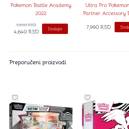
Pokemon Battle Academy
Ultra Pro Pokemon
2022
Partner Accessory 
5,800
RSD
7,990
RSD
Doda
Dodajte
4,640
RSD
Preporučeni proizvodi
Dugme za dodavanje stvari u kategoriju omiljeno
Dugme za dodavanje 