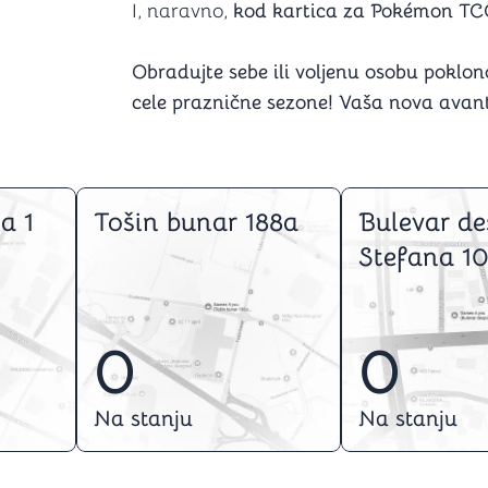
I, naravno,
kod kartica za Pokémon TCG
Obradujte sebe ili voljenu osobu poklo
cele praznične sezone! Vaša nova avan
a 1
Tošin bunar 188a
Bulevar de
Stefana 10
0
0
Na stanju
Na stanju