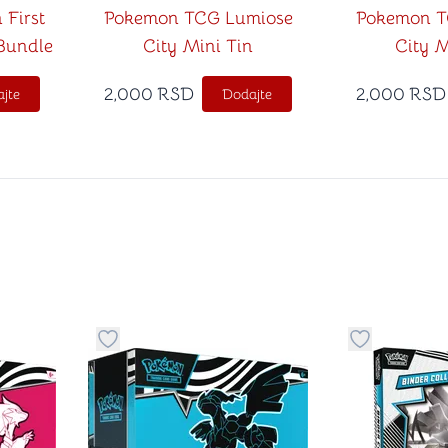
 First
Pokemon TCG Lumiose
Pokemon T
Bundle
City Mini Tin
City M
2,000
RSD
2,000
RSD
jte
Dodajte
stvari u kategoriju omiljeno
Dugme za dodavanje stvari u kategoriju omilje
Dugme za do