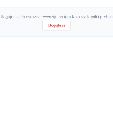
Ulogujte se da ostavite recenziju na igru koju ste kupili i probali
Ulogujte se
i
.