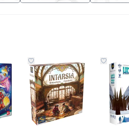
stvari u kategoriju omiljeno
Dugme za dodavanje stvari u kategoriju omilje
Dugme za do