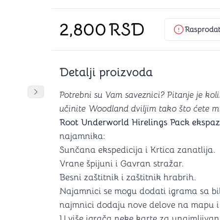
Šah
Podloge z
Domine
Zaštite za
2,800
RSD
4 u 1 igre
Kockice 
Rasproda
Backgammon (Tavla)
Kutijice
Detalji proizvoda
nje
Mozgalice
DANJA
DANJA
Potrebni su Vam saveznici? Pitanje je kolik
Pomeranje sadržaja slajdera u desno
učinite Woodland dviljim tako što ćete m
Hanayama
Root Underworld Hirelings Pack ekspa
Kocke
najamnika:
Ostale mozgalice
Stripovi
Sunčana ekspedicija i Krtica zanatlija.
Vrane špijuni i Gavran stražar.
Besni zaštitnik i zaštitnik hrabrih.
Najamnici se mogu dodati igrama sa bil
najmnici dodaju nove delove na mapu i 
U više igrača neke karte za unajmljivanj