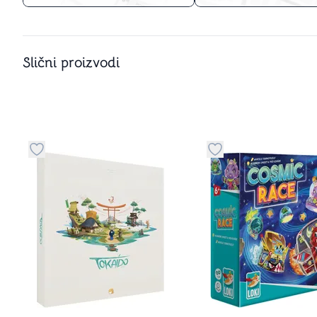
Slični proizvodi
Dugme za dodavanje stvari u kategoriju omiljeno
Dugme za dodavanje 