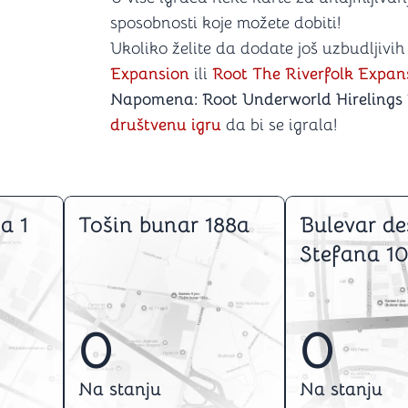
sposobnosti koje možete dobiti!
Ukoliko želite da dodate još uzbudljivih
Expansion
ili
Root The Riverfolk Expan
Napomena: Root Underworld Hirelings
društvenu igru
da bi se igrala!
a 1
Tošin bunar 188a
Bulevar de
Stefana 10
0
0
Na stanju
Na stanju