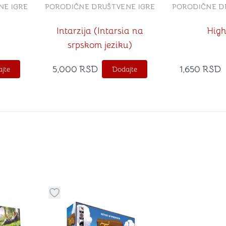
NE IGRE
PORODIČNE DRUŠTVENE IGRE
PORODIČNE D
Intarzija (Intarsia na
High
srpskom jeziku)
5,000
RSD
1,650
RSD
jte
Dodajte
stvari u kategoriju omiljeno
Dugme za dodavanje stvari u kategoriju omilje