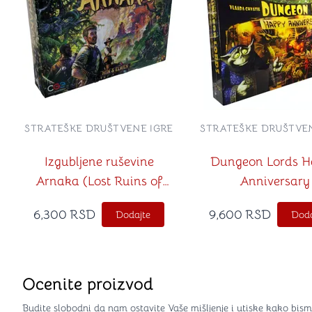
STRATEŠKE DRUŠTVENE IGRE
STRATEŠKE DRUŠTVEN
Izgubljene ruševine
Dungeon Lords H
Arnaka (Lost Ruins of
Anniversary
Arnak na srpskom jeziku)
6,300
RSD
9,600
RSD
Dodajte
Doda
Ocenite proizvod
Budite slobodni da nam ostavite Vaše mišljenje i utiske kako bism