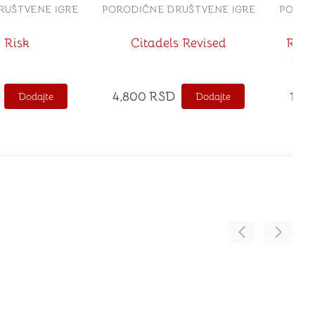
RUŠTVENE IGRE
PORODIČNE DRUŠTVENE IGRE
POROD
 Risk
Citadels Revised
Rive
Riv
4,800
RSD
1,80
Dodajte
Dodajte
Pomeranje sadr
Pomeran
no