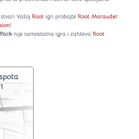
 stvari Vašoj
Root
igri probajte
Root Marauder
sion
!
 Pack
nije samostalna igra i zahteva
Root
spota
1