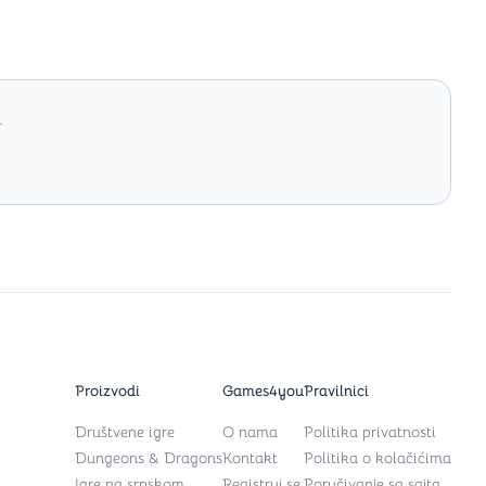
.
Proizvodi
Games4you
Pravilnici
Društvene igre
O nama
Politika privatnosti
Dungeons & Dragons
Kontakt
Politika o kolačićima
Igre na srpskom
Registruj se
Poručivanje sa sajta