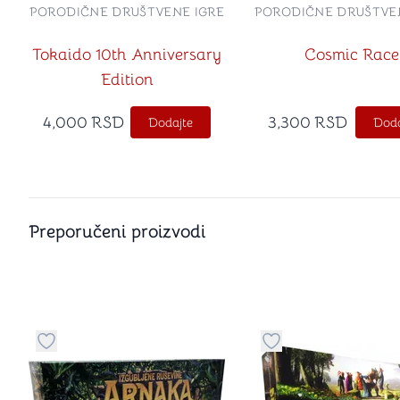
PORODIČNE DRUŠTVENE IGRE
PORODIČNE DRUŠTVE
Tokaido 10th Anniversary
Cosmic Race
Edition
4,000
RSD
3,300
RSD
Dodajte
Doda
Preporučeni proizvodi
Dugme za dodavanje stvari u kategoriju omiljeno
Dugme za dodavanje 