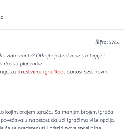
a igranje
 karte
D6 (za Jamb)
to
Šifra:
5744
o zlata imate? Otkrijte jedinstvene strategije i
u dodati plaćenike.
znija
za
društvenu igru Root
donosi šest novih
o kojim brojem igrača. Sa manjim brojem igrača
povećavaju napetost dajući igračima više opcija.
e će se preokrenuti i otkriti nove spceijalne