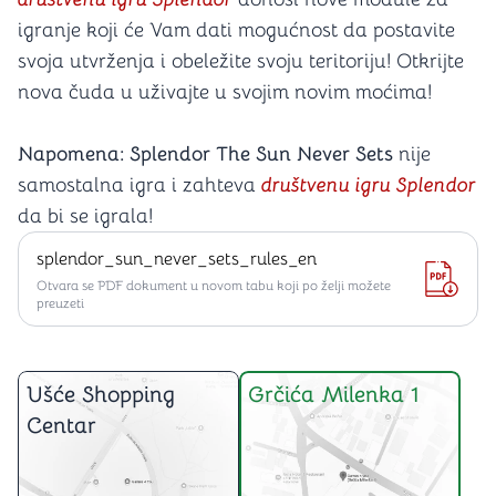
igranje koji će Vam dati mogućnost da postavite
svoja utvrženja i obeležite svoju teritoriju! Otkrijte
nova čuda u uživajte u svojim novim moćima!
Napomena: Splendor The Sun Never Sets
nije
samostalna igra i zahteva
društvenu igru Splendor
da bi se igrala!
splendor_sun_never_sets_rules_en
Otvara se PDF dokument u novom tabu koji po želji možete
preuzeti
Ušće Shopping
Grčića Milenka 1
Centar