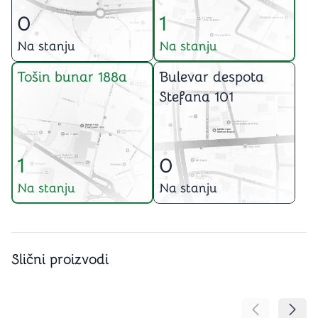
0
1
Na stanju
Na stanju
Tošin bunar 188a
Bulevar despota
Stefana 101
1
0
Na stanju
Na stanju
Slični proizvodi
Pomeranje sa
Pomer