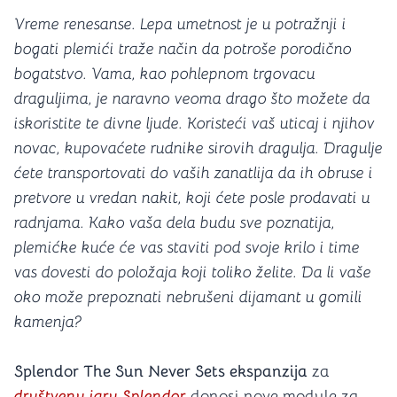
Vreme renesanse. Lepa umetnost je u potražnji i
bogati plemići traže način da potroše porodično
bogatstvo. Vama, kao pohlepnom trgovacu
draguljima, je naravno veoma drago što možete da
iskoristite te divne ljude. Koristeći vaš uticaj i njihov
novac, kupovaćete rudnike sirovih dragulja. Dragulje
ćete transportovati do vaših zanatlija da ih obruse i
pretvore u vredan nakit, koji ćete posle prodavati u
radnjama. Kako vaša dela budu sve poznatija,
plemićke kuće će vas staviti pod svoje krilo i time
vas dovesti do položaja koji toliko želite. Da li vaše
oko može prepoznati nebrušeni dijamant u gomili
kamenja?
Splendor The Sun Never Sets ekspanzija
za
društvenu igru Splendor
donosi nove module za