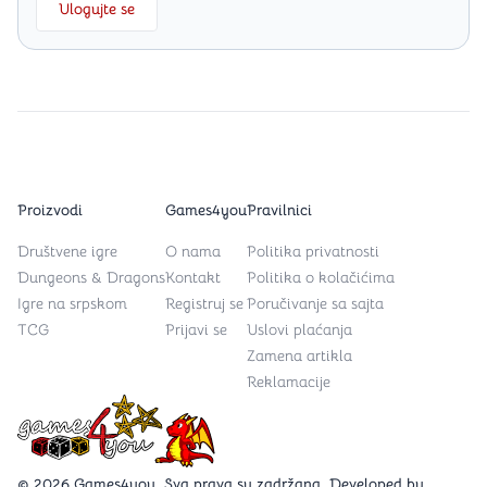
Ulogujte se
Proizvodi
Games4you
Pravilnici
Društvene igre
O nama
Politika privatnosti
Dungeons & Dragons
Kontakt
Politika o kolačićima
Igre na srpskom
Registruj se
Poručivanje sa sajta
TCG
Prijavi se
Uslovi plaćanja
Zamena artikla
Reklamacije
Games4you logo
© 2026 Games4you. Sva prava su zadržana. Developed by