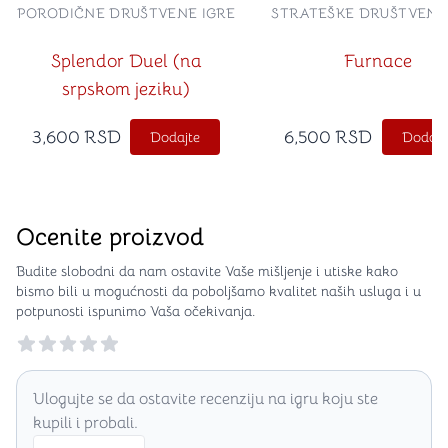
PORODIČNE DRUŠTVENE IGRE
STRATEŠKE DRUŠTVENE
Splendor Duel (na
Furnace
srpskom jeziku)
3,600
RSD
6,500
RSD
Dodajte
Dodajt
Ocenite proizvod
Budite slobodni da nam ostavite Vaše mišljenje i utiske kako
bismo bili u mogućnosti da poboljšamo kvalitet naših usluga i u
potpunosti ispunimo Vaša očekivanja.
Reviews
Ulogujte se da ostavite recenziju na igru koju ste
kupili i probali.