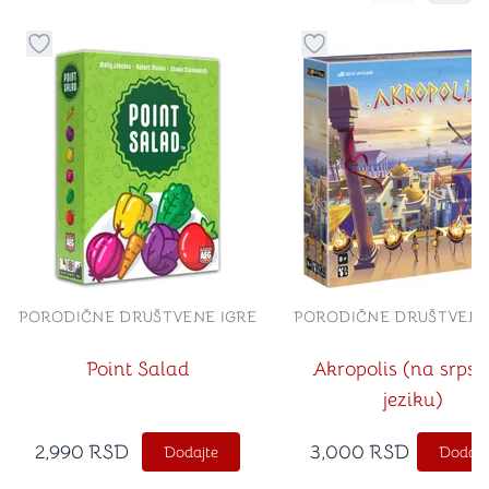
Dugme za dodavanje stvari u kategoriju omiljeno
Dugme za dodavanje st
PORODIČNE DRUŠTVENE IGRE
PORODIČNE DRUŠTVENE
Point Salad
Akropolis (na srps
jeziku)
2,990
RSD
3,000
RSD
Dodajte
Dodajt