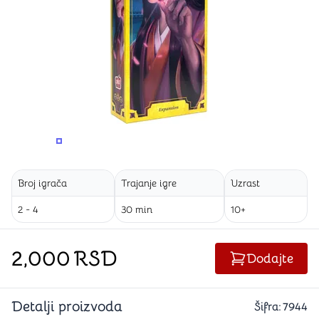
PROMENITE UGAO GLEDANJA
PROMENITE UGAO GLEDANJA
Broj igrača
Trajanje igre
Uzrast
2 - 4
30 min
10+
2,000
RSD
Dodajte
Detalji proizvoda
Šifra:
7944