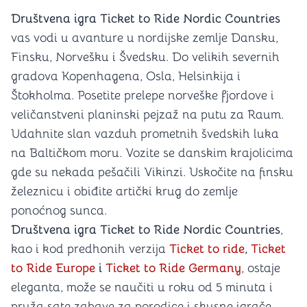
Društvena igra Ticket to Ride Nordic Countries
vas vodi u avanture u nordijske zemlje Dansku,
Finsku, Norvešku i Švedsku. Do velikih severnih
gradova Kopenhagena, Osla, Helsinkija i
Štokholma. Posetite prelepe norveške fjordove i
veličanstveni planinski pejzaž na putu za Raum.
Udahnite slan vazduh prometnih švedskih luka
na Baltičkom moru. Vozite se danskim krajolicima
gde su nekada pešačili Vikinzi. Uskočite na finsku
železnicu i obiđite artički krug do zemlje
ponoćnog sunca.
Društvena igra Ticket to Ride Nordic Countries
,
kao i kod predhonih verzija
Ticket to ride
,
Ticket
to Ride Europe
i
Ticket to Ride Germany
, ostaje
eleganta, može se naučiti u roku od 5 minuta i
pruža sate zabave za porodice i skusne igrače.