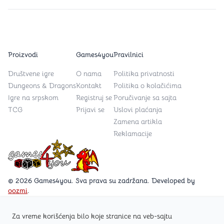
Proizvodi
Games4you
Pravilnici
Društvene igre
O nama
Politika privatnosti
Dungeons & Dragons
Kontakt
Politika o kolačićima
Igre na srpskom
Registruj se
Poručivanje sa sajta
TCG
Prijavi se
Uslovi plaćanja
Zamena artikla
Reklamacije
Games4you logo
© 2026 Games4you. Sva prava su zadržana. Developed by
oozmi
.
Za vreme korišćenja bilo koje stranice na veb-sajtu