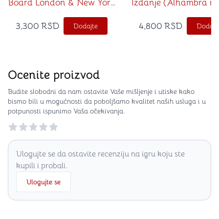
Board London & New York
Izdanje (Alhambra re
na srpskom jeziku)
edition na srpskom je
3,300
RSD
4,800
RSD
Dodajte
Dodajt
Ocenite proizvod
Budite slobodni da nam ostavite Vaše mišljenje i utiske kako
bismo bili u mogućnosti da poboljšamo kvalitet naših usluga i u
potpunosti ispunimo Vaša očekivanja.
Reviews
Ulogujte se da ostavite recenziju na igru koju ste
kupili i probali.
Ulogujte se