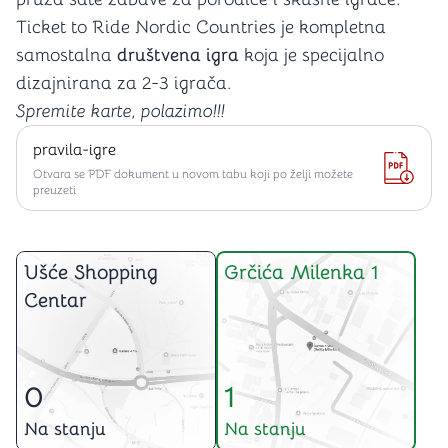
Ticket to Ride Nordic Countries je kompletna
samostalna
društvena igra
koja je specijalno
dizajnirana za 2-3 igrača.
Spremite karte, polazimo!!!
pravila-igre
Otvara se PDF dokument u novom tabu koji po želji možete
preuzeti
Ušće Shopping
Grčića Milenka 1
Centar
0
1
Na stanju
Na stanju