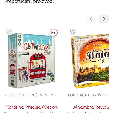
Preporučeni proizvodi
Pomeranje sa
Pomer
Hit
Dugme za dodavanje stvari u kategoriju omiljeno
Dugme za dodavanje st
PORODIČNE DRUŠTVENE IGRE
PORODIČNE DRUŠTVENE
Karte na Pregled (Get on
Alhambra Revidir