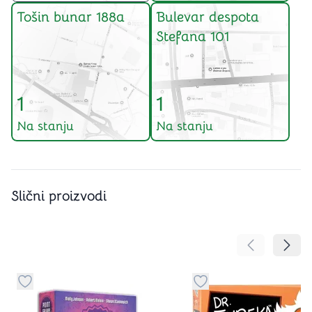
Tošin bunar 188a
Bulevar despota
Stefana 101
1
1
Na stanju
Na stanju
Slični proizvodi
Pomeranje sa
Pomer
Dugme za dodavanje stvari u kategoriju omiljeno
Dugme za dodavanje st