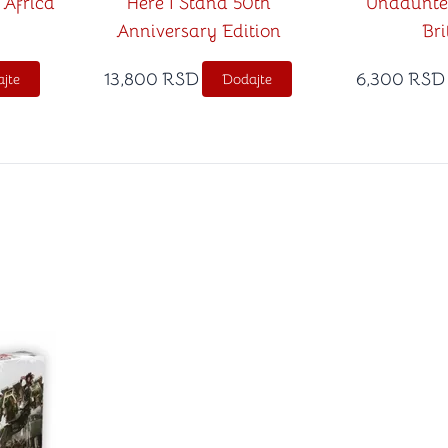
 Africa
Here I Stand 50th
Undaunted
Anniversary Edition
Bri
13,800
RSD
6,300
RSD
jte
Dodajte
stvari u kategoriju omiljeno