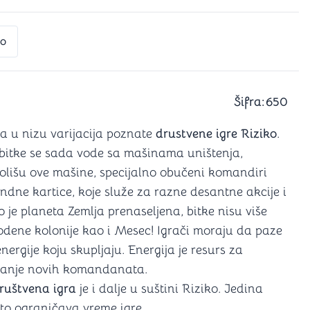
a igranje
 karte
D6 (za Jamb)
to
Šifra:
650
na u nizu varijacija poznate
drustvene igre Riziko
.
bitke se sada vode sa mašinama uništenja,
rolišu ove mašine, specijalno obučeni komandiri
dne kartice, koje služe za razne desantne akcije i
o je planeta Zemlja prenaseljena, bitke nisu više
odene kolonije kao i Mesec! Igrači moraju da paze
nergije koju skupljaju. Energija je resurs za
vanje novih komandanata.
ruštvena igra
je i dalje u suštini Riziko. Jedina
što ograničava vreme igre.