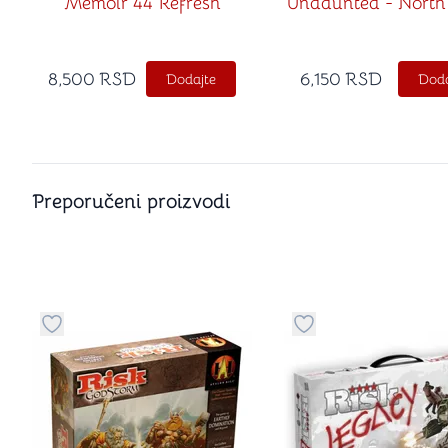
Memoir 44 Refresh
Undaunted - North
8,500
RSD
6,150
RSD
Dodajte
Doda
Preporučeni proizvodi
Dugme za dodavanje stvari u kategoriju omiljeno
Dugme za dodavanje 