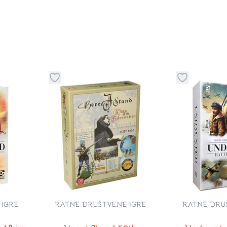
stvari u kategoriju omiljeno
Dugme za dodavanje stvari u kategoriju omilje
Dugme za do
IGRE
RATNE DRUŠTVENE IGRE
RATNE DRU