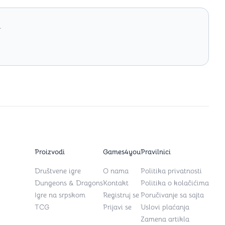
.
Proizvodi
Games4you
Pravilnici
Društvene igre
O nama
Politika privatnosti
Dungeons & Dragons
Kontakt
Politika o kolačićima
Igre na srpskom
Registruj se
Poručivanje sa sajta
TCG
Prijavi se
Uslovi plaćanja
Zamena artikla