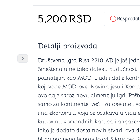
Šah
Podloge z
Domine
Zaštite za
5,200
RSD
4 u 1 igre
Kockice 
Rasproda
Backgammon (Tavla)
Kutijice
Detalji proizvoda
nje
Mozgalice
DANJA
DANJA
DANJA
Društvena igra Risk 2210 AD
je još jed
Pomeranje sadržaja slajdera u desno
Smeštena u ne tako daleku budućnost, 
Hanayama
poznatijim kao MOD. Ljudi i dalje kont
Kocke
koji vode MOD-ove. Novina jesu i Koman
Ostale mozgalice
Stripovi
ovo daje skroz novu dimenziju igri. Pošt
samo za kontinente, već i za okeane i v
i na ekonomiju koja se oslikava u vidu e
kupovinu komandnih kartica i angažo
Iako je dodato dosta novih stvari, ova
d
bitna promena je pravilo od 5 krugova 