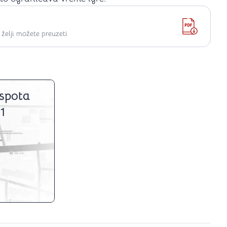
elji možete preuzeti
spota
1