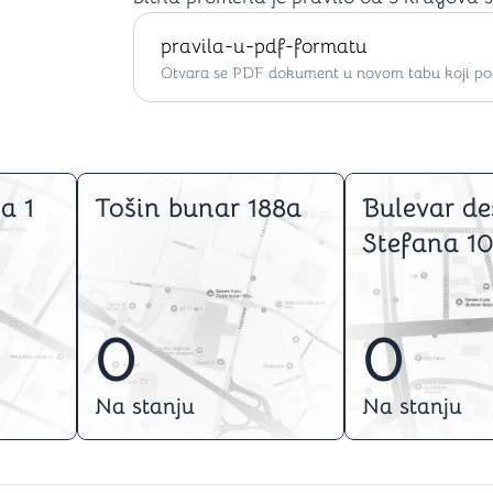
pravila-u-pdf-formatu
Otvara se PDF dokument u novom tabu koji po ž
a 1
Tošin bunar 188a
Bulevar de
Stefana 10
0
0
Na stanju
Na stanju