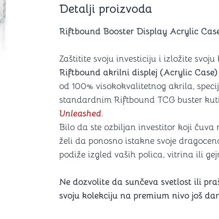
Detalji proizvoda
Šah
Podloge z
Domine
Zaštite za
4 u 1 igre
Kockice 
Riftbound Booster Display Acrylic Case
Backgammon (Tavla)
Kutijice
Zaštitite svoju investiciju i izložite svo
Riftbound akrilni displej (Acrylic Case)
od 100% visokokvalitetnog akrila, spec
nje
Mozgalice
standardnim Riftbound TCG buster kuti
Unleashed
.
Hanayama
Bilo da ste ozbiljan investitor koji čuva
Kocke
Ostale mozgalice
želi da ponosno istakne svoje dragoceno
Stripovi
podiže izgled vaših polica, vitrina ili g
Ne dozvolite da sunčeva svetlost ili pra
svoju kolekciju na premium nivo još da