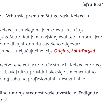
a igranje
Šifra:
8534
 karte
D6 (za Jamb)
 – Vrhunski premium štit za vašu kolekciju!
ju kolekciju sa elegancijom kakvu zaslužuje!
je zaštitna kutija muzejskog kvaliteta, napravljena
ijalno dizajnirana da savršeno odgovara
jama – uključujući edicije
Origins
,
Spiritforged
i
 neotvorene kutije na duže staze ili kolekcionar koji
sti, ovaj ultra-providni pleksiglas momentalno
ejming soba na profesionalni, luksuzni nivo.
šina umanje vrednost vaše investicije. Podignite
nas!