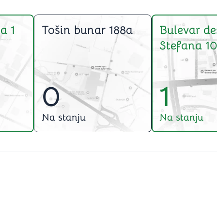
a 1
Tošin bunar 188a
Bulevar de
Stefana 10
0
1
Na stanju
Na stanju