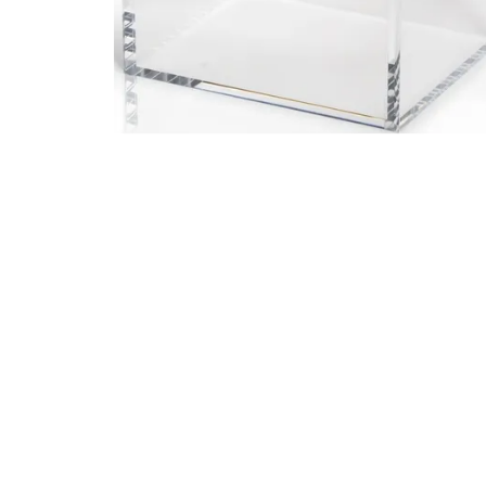
Igre na srpskom
Puzzle 1000 delova
Puzzle 2000 delova
(TCG)
Yu-Gi-Oh
Pokemon
One Piece
Riftbound
Karte za igra
Karte Bicycle
Karte Fournier
Tarot karte
Setovi za poker