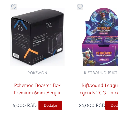
Dugme za dodavanje stvari u kategoriju omiljeno
Dugme za dodavanje 
POKEMON
RIFTBOUND BUST
Pokemon Booster Box
Riftbound Leagu
Premium 6mm Acrylic
Legends TCG Unle
Case
Booster Box
4,000
RSD
24,000
RSD
Dodajte
Dod