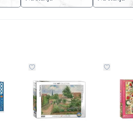
stvari u kategoriju omiljeno
Dugme za dodavanje stvari u kategoriju omilje
Dugme za do