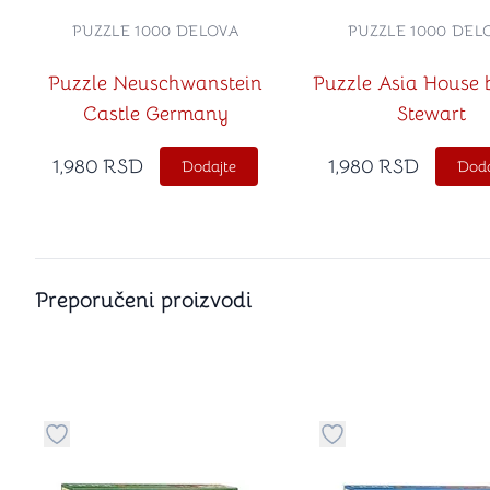
PUZZLE 1000 DELOVA
PUZZLE 1000 DEL
Puzzle Neuschwanstein
Puzzle Asia House 
Castle Germany
Stewart
1,980
RSD
1,980
RSD
Dodajte
Doda
Preporučeni proizvodi
Dugme za dodavanje stvari u kategoriju omiljeno
Dugme za dodavanje 