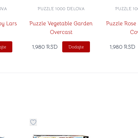
OVA
PUZZLE 1000 DELOVA
PUZZLE 1
by Lars
Puzzle Vegetable Garden
Puzzle Rose
Overcast
Co
1,980
RSD
1,980
RSD
jte
Dodajte
stvari u kategoriju omiljeno
Dugme za dodavanje stvari u kategoriju omilje