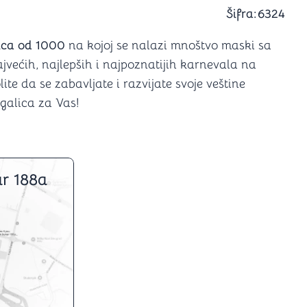
a igranje
Šifra:
6324
 karte
D6 (za Jamb)
lica od 1000
na kojoj se nalazi mnoštvo maski sa
jvećih, najlepših i najpoznatijih karnevala na
volite da se zabavljate i razvijate svoje veštine
agalica za Vas!
r 188a