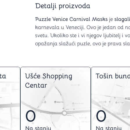
Šah
Podloge z
Detalji proizvoda
Domine
Zaštite za
4 u 1 igre
Kockice 
Puzzle Venice Carnival Masks
je
slaga
Backgammon (Tavla)
Kutijice
karnevala u Veneciji. Ovo je jedan od na
svetu. Ukoliko ste i vi njegov ljubitelj i 
opažanja slažući puzle, ovo je prava sl
nje
Mozgalice
Hanayama
ta
Ušće Shopping
Tošin buna
Kocke
Ostale mozgalice
Centar
Stripovi
0
0
Na stanju
Na stanju