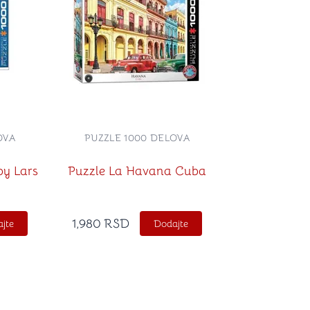
OVA
PUZZLE 1000 DELOVA
by Lars
Puzzle La Havana Cuba
1,980
RSD
jte
Dodajte