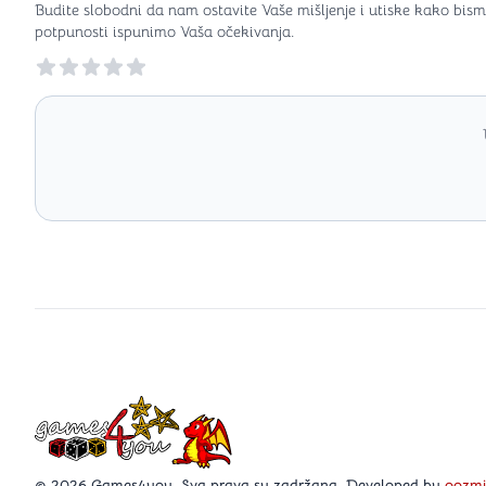
Budite slobodni da nam ostavite Vaše mišljenje i utiske kako bism
potpunosti ispunimo Vaša očekivanja.
Reviews
Games4you logo
© 2026 Games4you. Sva prava su zadržana. Developed by
oozm