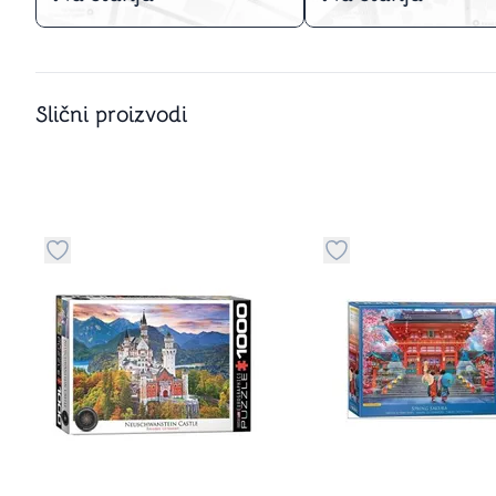
Slični proizvodi
Dugme za dodavanje stvari u kategoriju omiljeno
Dugme za dodavanje 