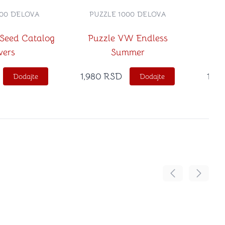
000 DELOVA
PUZZLE 1000 DELOVA
PU
 Seed Catalog
Puzzle VW Endless
vers
Summer
1,980
RSD
1,98
Dodajte
Dodajte
Pomeranje sadr
Pomeran
no