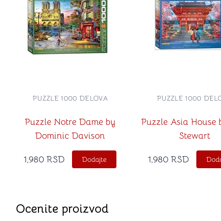
PUZZLE 1000 DELOVA
PUZZLE 1000 DEL
Puzzle Notre Dame by
Puzzle Asia House 
Dominic Davison
Stewart
1,980
RSD
1,980
RSD
Dodajte
Doda
Ocenite proizvod