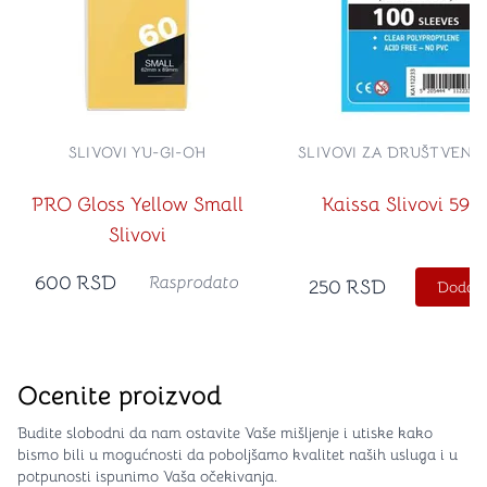
SLIVOVI YU-GI-OH
SLIVOVI ZA DRUŠTVENE
PRO Gloss Yellow Small
Kaissa Slivovi 59x
Slivovi
600
RSD
Rasprodato
250
RSD
Dodajt
Ocenite proizvod
Budite slobodni da nam ostavite Vaše mišljenje i utiske kako
bismo bili u mogućnosti da poboljšamo kvalitet naših usluga i u
potpunosti ispunimo Vaša očekivanja.