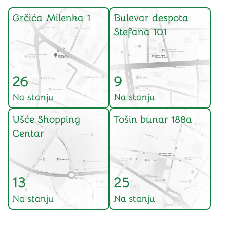
Grčića Milenka 1
Bulevar despota
Stefana 101
26
9
Na stanju
Na stanju
Ušće Shopping
Tošin bunar 188a
Centar
13
25
Na stanju
Na stanju