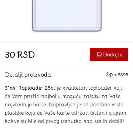
30
RSD
Dodajte
Detalji proizvoda
Šifra:
5898
3"x4" Toploader 25ct
je kvalitetan toploader koji
će Vam pružiti najbolju moguću zaštitu za Vaše
najvrednije karte. Napravljen je od posebne vrste
plastike koja će Vaše karte održati čistim i sjajnim,
kakve su bile od prvog trenutka kad ste ih dobili!