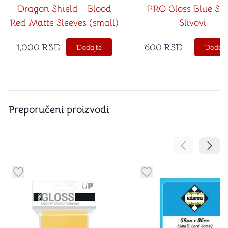
Dragon Shield - Blood
PRO Gloss Blue Sm
Red Matte Sleeves (small)
Slivovi
1,000
RSD
600
RSD
Dodajte
Dodajt
Preporučeni proizvodi
Pomeranje sa
Pomer
Dugme za dodavanje stvari u kategoriju omiljeno
Dugme za dodavanje st