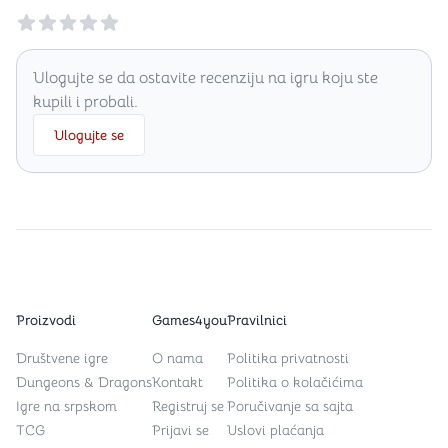
Reviews
Ulogujte se da ostavite recenziju na igru koju ste
kupili i probali.
Ulogujte se
Proizvodi
Games4you
Pravilnici
Društvene igre
O nama
Politika privatnosti
Dungeons & Dragons
Kontakt
Politika o kolačićima
Igre na srpskom
Registruj se
Poručivanje sa sajta
TCG
Prijavi se
Uslovi plaćanja