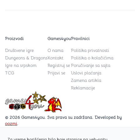
Proizvodi
Games4you
Pravilnici
Društvene igre
O nama
Politika privatnosti
Dungeons & Dragons
Kontakt
Politika o kolačićima
Igre na srpskom
Registruj se
Poručivanje sa sajta
TCG
Prijavi se
Uslovi plaćanja
Zamena artikla
Reklamacije
Games4you logo
© 2026 Games4you. Sva prava su zadržana. Developed by
oozmi
.
Za vreme korišćenja bilo koje stranice na veb-sajtu