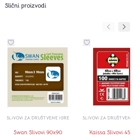
Slični proizvodi
Pomeranje sa
Pomer
Dugme za dodavanje stvari u kategoriju omiljeno
Dugme za dodavanje st
SLIVOVI ZA DRUŠTVENE IGRE
SLIVOVI ZA DRUŠTVENE
Swan Slivovi 90x90
Kaissa Slivovi 45x