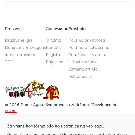
Proizvodi
Games4you
Pravilnici
Društvene igre
O nama
Politika privatnosti
Dungeons & Dragons
Kontakt
Politika o kolačićima
Igre na srpskom
Registruj se
Poručivanje sa sajta
TCG
Prijavi se
Uslovi plaćanja
Zamena artikla
Reklamacije
Games4you logo
© 2026 Games4you. Sva prava su zadržana. Developed by
oozmi
.
Za vreme korišćenja bilo koje stranice na veb-sajtu
Posetite Facebook stranicu /Games4you.rs
Games4you.com, kompanija Games4You d.o.o. može da sačuva