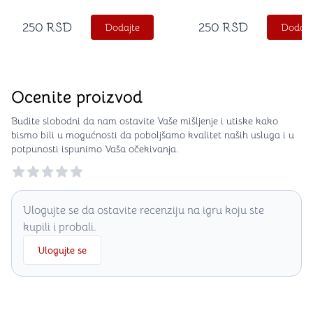
250
RSD
250
RSD
Dodajte
Dodajt
Ocenite proizvod
Budite slobodni da nam ostavite Vaše mišljenje i utiske kako
bismo bili u mogućnosti da poboljšamo kvalitet naših usluga i u
potpunosti ispunimo Vaša očekivanja.
Reviews
Ulogujte se da ostavite recenziju na igru koju ste
kupili i probali.
Ulogujte se