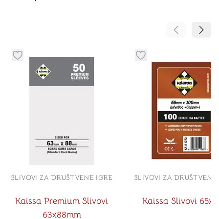
Pomeranje sa
Pomer
Dugme za dodavanje stvari u kategoriju omiljeno
Dugme za dodavanje st
SLIVOVI ZA DRUŠTVENE IGRE
SLIVOVI ZA DRUŠTVENE
Kaissa Premium Slivovi
Kaissa Slivovi 65x
63x88mm