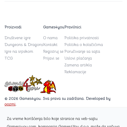
Proizvodi
Games4you
Pravilnici
Društvene igre
O nama
Politika privatnosti
Dungeons & Dragons
Kontakt
Politika o kolačićima
Igre na srpskom
Registruj se
Poručivanje sa sajta
TCG
Prijavi se
Uslovi plaćanja
Zamena artikla
Reklamacije
Games4you logo
© 2026 Games4you. Sva prava su zadržana. Developed by
oozmi
.
Za vreme korišćenja bilo koje stranice na veb-sajtu
Posetite Facebook stranicu /Games4you.rs
Games4you.com, kompanija Games4You d.o.o. može da sačuva