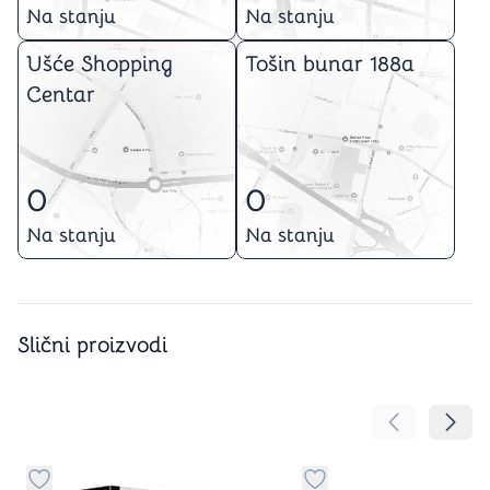
Na stanju
Na stanju
Ušće Shopping
Tošin bunar 188a
Centar
0
0
Na stanju
Na stanju
Slični proizvodi
Pomeranje sa
Pomer