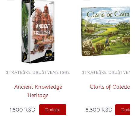
Dugme za dodavanje stvari u kategoriju omiljeno
Dugme za dodavanje st
STRATEŠKE DRUŠTVENE IGRE
STRATEŠKE DRUŠTVENE
Ancient Knowledge
Clans of Caledon
Heritage
1,800
RSD
8,300
RSD
Dodajte
Dodajt