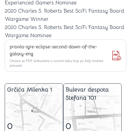
Experienced Gamers Nominee
2020 Charles S. Roberts Best SciFi Fantasy Board
Wargame Winner
2020 Charles S. Roberts Best SciFi Fantasy Board
Wargame Nominee
pravila-igre-eclipse-second-dawn-of-the-
galaxy-eng
Otvara se PDF dokument u novom tabu koji po želji možete
preuzeti
Grčića Milenka 1
Bulevar despota
Stefana 101
0
0