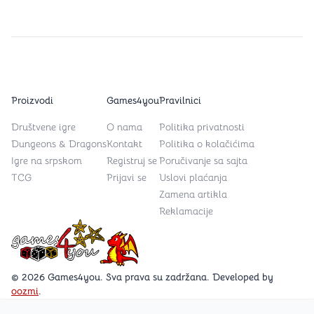
Proizvodi
Games4you
Pravilnici
Društvene igre
O nama
Politika privatnosti
Dungeons & Dragons
Kontakt
Politika o kolačićima
Igre na srpskom
Registruj se
Poručivanje sa sajta
TCG
Prijavi se
Uslovi plaćanja
Zamena artikla
Reklamacije
Games4you logo
© 2026 Games4you. Sva prava su zadržana. Developed by
oozmi
.