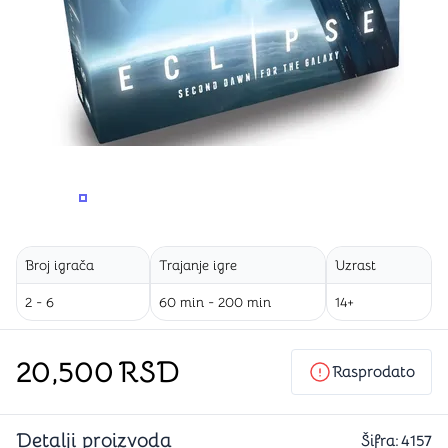
PROMENITE UGAO GLEDANJA
PROMENITE UGAO GLEDANJA
PROMENITE
PROMENITE UGAO GLEDANJA
Broj igrača
Trajanje igre
Uzrast
2 - 6
60 min - 200 min
14+
20,500
RSD
Rasprodato
Detalji proizvoda
Šifra:
4157