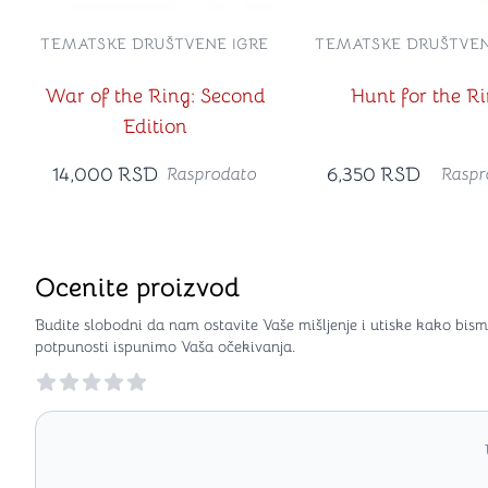
TEMATSKE DRUŠTVENE IGRE
TEMATSKE DRUŠTVEN
War of the Ring: Second
Hunt for the R
Edition
14,000
RSD
6,350
RSD
Rasprodato
Raspr
Ocenite proizvod
Budite slobodni da nam ostavite Vaše mišljenje i utiske kako bism
potpunosti ispunimo Vaša očekivanja.
Reviews