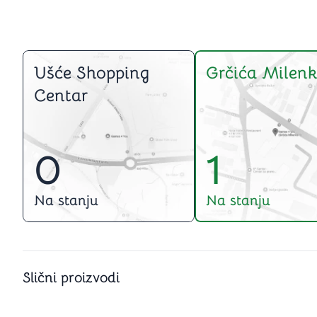
Ušće Shopping
Grčića Milenk
Centar
0
1
Na stanju
Na stanju
Slični proizvodi