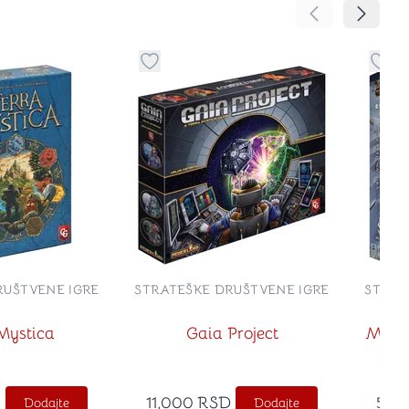
Pomeranje sadr
Pomeran
no
davanje stvari u kategoriju omiljeno
Dugme za dodavanje stvari u kategoriju
Dugm
RUŠTVENE IGRE
STRATEŠKE DRUŠTVENE IGRE
STRAT
Mystica
Gaia Project
Maglo
(Mi
11,000
RSD
5,0
Dodajte
Dodajte