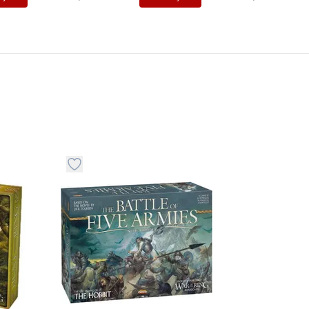
stvari u kategoriju omiljeno
Dugme za dodavanje stvari u kategoriju omilje