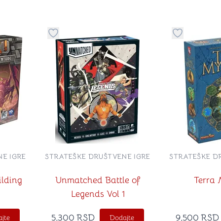
stvari u kategoriju omiljeno
Dugme za dodavanje stvari u kategoriju omilje
Dugme za do
E IGRE
STRATEŠKE DRUŠTVENE IGRE
STRATEŠKE D
lding
Unmatched Battle of
Terra 
Legends Vol 1
5,300
RSD
9,500
RSD
jte
Dodajte