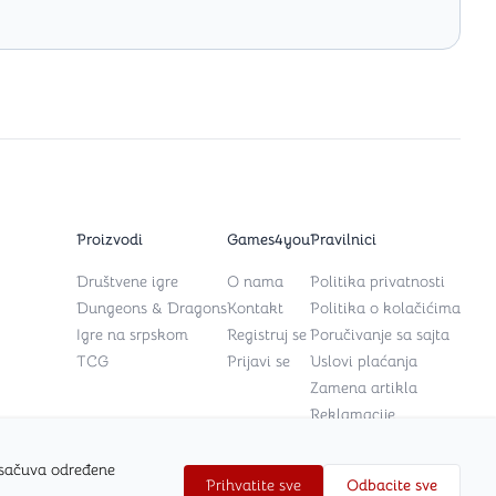
Proizvodi
Games4you
Pravilnici
Društvene igre
O nama
Politika privatnosti
Dungeons & Dragons
Kontakt
Politika o kolačićima
Igre na srpskom
Registruj se
Poručivanje sa sajta
TCG
Prijavi se
Uslovi plaćanja
Zamena artikla
Reklamacije
 sačuva određene
Prihvatite sve
Odbacite sve