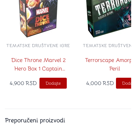
TEMATSKE DRUŠTVENE IGRE
TEMATSKE DRUŠTVENE 
Dice Throne Marvel 2
Terrorscape Amorph
Hero Box 1 Captain
Peril
Marvel vs Black Panther
4,900
RSD
4,000
RSD
Dodajte
Dodajt
Preporučeni proizvodi