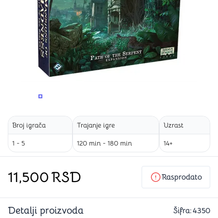
PROMENITE UGAO GLEDANJA
PROMENITE UGAO GLEDANJA
PROMENITE
Broj igrača
Trajanje igre
Uzrast
1 - 5
120 min - 180 min
14+
11,500
RSD
Rasprodato
Detalji proizvoda
Šifra:
4350