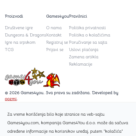
Proizvodi
Games4you
Pravilnici
Društvene igre
O nama
Politika privatnosti
Dungeons & Dragons
Kontakt
Politika o kolačićima
Igre na srpskom
Registruj se
Poručivanje sa sajta
TCG
Prijavi se
Uslovi plaćanja
Zamena artikla
Reklamacije
Games4you logo
© 2026 Games4you. Sva prava su zadržana. Developed by
oozmi
.
Za vreme korišćenja bilo koje stranice na veb-sajtu
Posetite Facebook stranicu /Games4you.rs
Games4you.com, kompanija Games4You d.o.o. može da sačuva
određene informacije na korisnikov uređaj, putem "kolačića"
Zapratite Instagram profil @games4yours