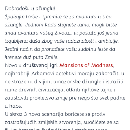
Dobrodošli u džunglu!
Spakujte torbe i spremite se za avanturu u srcu
džungle. Jednom kada stignete tamo, mogli biste
imati avanturu vašeg života... ili postato još jedna
izgubljena duša zbog vaše radoznalosti i ambicije.
Jedini način da pronađete vašu sudbinu jeste da
krenete duž puta Zmije.
Novo u
društvenoj igri
Mansions of Madness
,
najhrabriji Arkamovi detektivi moraju zakoračiti u
neistraženu divljinu amazonske džungle i istražiti
ruine drevnih civilizacija, otkriti njihove tajne i
zaustaviti prokletsvo zmije pre nego što svet padne
u haos.
U skroz 3 nova scenarija borićete se protiv
zastrašujućih zmijskih stvorenja, suočićete se sa