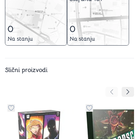
0
0
Na stanju
Na stanju
Slični proizvodi
Pomeranje sa
Pomer
Dugme za dodavanje stvari u kategoriju omiljeno
Dugme za dodavanje st