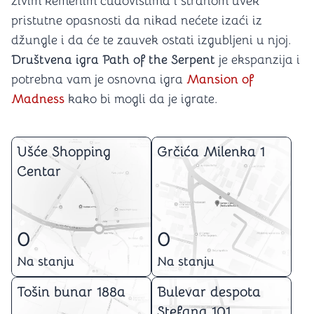
živim kemenim čudovištima i strahom uvek
pristutne opasnosti da nikad nećete izaći iz
džungle i da će te zauvek ostati izgubljeni u njoj.
Društvena igra Path of the Serpent
je ekspanzija i
potrebna vam je osnovna igra
Mansion of
Madness
kako bi mogli da je igrate.
Ušće Shopping
Grčića Milenka 1
Centar
0
0
Na stanju
Na stanju
Tošin bunar 188a
Bulevar despota
Stefana 101