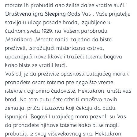
morate ih probuditi ako želite da se vratite kući.”
Društvena igra
Sleeping Gods
Vas i Vaše prijatelje
stavlja u uloge posade broda, izgubljene u
čudnom svetu 1929. na Vašem parobrodu
Mantikora. Morate raditi zajedno da biste
preživeli, istražujući misteriozna ostrva,
upoznajući nove likove i tražeći toteme bogova
kako biste se vratili kući.
Vaš cilj je da preživite opasnosti Lutajućeg mora i
pronađete osam totema pre nego što vreme
istekne i ogromno čudovište, Hektakron, uništi vaš
brod. Na tom putu ćete otkriti mnoštvo novih
zemalja, priča i izazova koji čekaju da budu
ispunjeni. Bogovi Lutajućeg mora pozvali su Vas
da pronađete njihove toteme kako bi se mogli
probuditi iz svog viševekovnog sna. Hektakron,