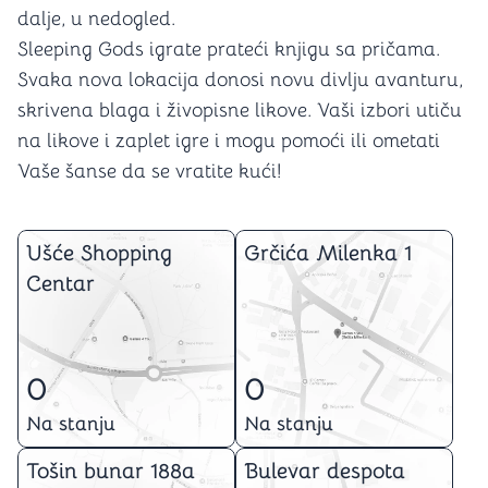
dalje, u nedogled.
Sleeping Gods igrate prateći knjigu sa pričama.
Svaka nova lokacija donosi novu divlju avanturu,
skrivena blaga i živopisne likove. Vaši izbori utiču
na likove i zaplet igre i mogu pomoći ili ometati
Vaše šanse da se vratite kući!
Ušće Shopping
Grčića Milenka 1
Centar
0
0
Na stanju
Na stanju
Tošin bunar 188a
Bulevar despota