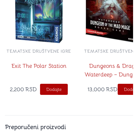
TEMATSKE DRUŠTVENE IGRE
TEMATSKE DRUŠTVENE 
Exit The Polar Station
Dungeons & Drago
Waterdeep – Dungeo
the Mad Mage
2,200
RSD
13,000
RSD
Dodajte
Dodajt
Preporučeni proizvodi