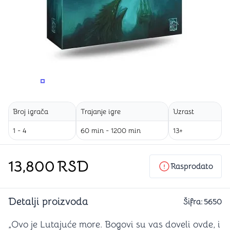
PROMENITE UGAO GLEDANJA
PROMENITE UGAO GLEDANJA
Broj igrača
Trajanje igre
Uzrast
1 - 4
60 min - 1200 min
13+
13,800
RSD
Rasprodato
Detalji proizvoda
Šifra:
5650
„Ovo je Lutajuće more. Bogovi su vas doveli ovde, i