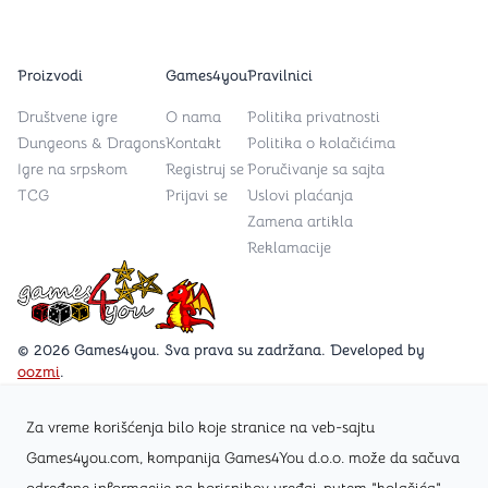
Proizvodi
Games4you
Pravilnici
Društvene igre
O nama
Politika privatnosti
Dungeons & Dragons
Kontakt
Politika o kolačićima
Igre na srpskom
Registruj se
Poručivanje sa sajta
TCG
Prijavi se
Uslovi plaćanja
Zamena artikla
Reklamacije
Games4you logo
© 2026 Games4you. Sva prava su zadržana. Developed by
oozmi
.
Za vreme korišćenja bilo koje stranice na veb-sajtu
Posetite Facebook stranicu /Games4you.rs
Games4you.com, kompanija Games4You d.o.o. može da sačuva