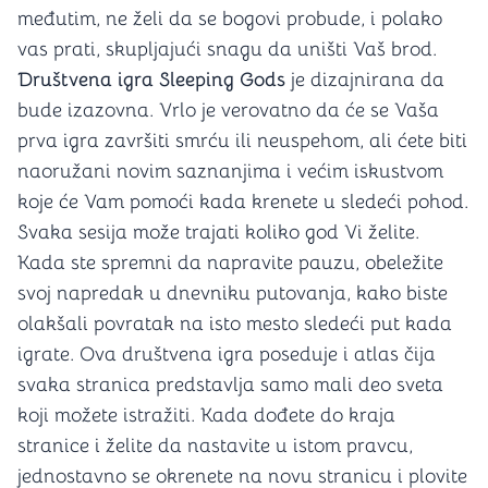
međutim, ne želi da se bogovi probude, i polako
vas prati, skupljajući snagu da uništi Vaš brod.
Društvena igra Sleeping Gods
je dizajnirana da
bude izazovna. Vrlo je verovatno da će se Vaša
prva igra završiti smrću ili neuspehom, ali ćete biti
naoružani novim saznanjima i većim iskustvom
koje će Vam pomoći kada krenete u sledeći pohod.
Svaka sesija može trajati koliko god Vi želite.
Kada ste spremni da napravite pauzu, obeležite
svoj napredak u dnevniku putovanja, kako biste
olakšali povratak na isto mesto sledeći put kada
igrate. Ova društvena igra poseduje i atlas čija
svaka stranica predstavlja samo mali deo sveta
koji možete istražiti. Kada dođete do kraja
stranice i želite da nastavite u istom pravcu,
jednostavno se okrenete na novu stranicu i plovite