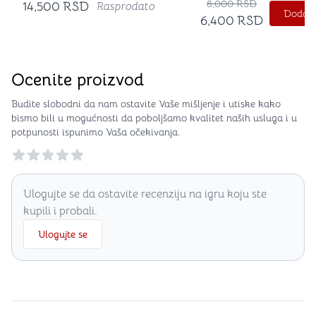
8,000
RSD
14,500
RSD
Rasprodato
Dodajt
6,400
RSD
Ocenite proizvod
Budite slobodni da nam ostavite Vaše mišljenje i utiske kako
bismo bili u mogućnosti da poboljšamo kvalitet naših usluga i u
potpunosti ispunimo Vaša očekivanja.
Reviews
Ulogujte se da ostavite recenziju na igru koju ste
kupili i probali.
Ulogujte se