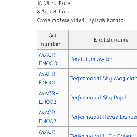
10 Ultra Rare
8 Secret Rare
Ovde možete videti i spisak karata:
Set
English name
number
MACR-
Pendulum Switch
EN000
MACR-
Performapal Sky Magicia
EN001
MACR-
Performapal Sky Pupil
EN002
MACR-
Performapal Revue Dance
EN003
MACR-
Performapal U Go Golem