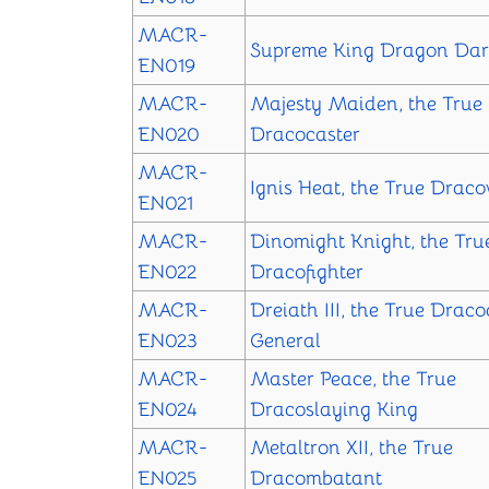
MACR-
Supreme King Dragon Da
EN019
MACR-
Majesty Maiden, the True
EN020
Dracocaster
MACR-
Ignis Heat, the True Draco
EN021
MACR-
Dinomight Knight, the Tru
EN022
Dracofighter
MACR-
Dreiath III, the True Drac
EN023
General
MACR-
Master Peace, the True
EN024
Dracoslaying King
MACR-
Metaltron XII, the True
EN025
Dracombatant