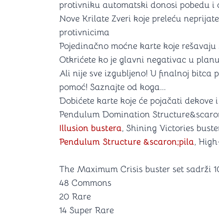
protivniku automatski donosi pobedu i
Nove Krilate Zveri koje preleću neprijat
protivnicima
Pojedinačno moćne karte koje rešavaj
Otkrićete ko je glavni negativac u plan
Ali nije sve izgubljeno! U finalnoj bitc
pomoć! Saznajte od koga...
Dobićete karte koje će pojačati dekove i
Pendulum Domination Structure&scaron;
Illusion bustera
, Shining Victories bust
Pendulum Structure &scaron;pila
, High
The Maximum Crisis buster set sadrži 1
48 Commons
20 Rare
14 Super Rare