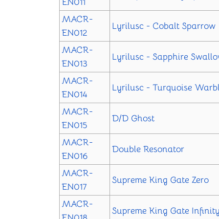
EN011
MACR-
Lyrilusc - Cobalt Sparrow
EN012
MACR-
Lyrilusc - Sapphire Swall
EN013
MACR-
Lyrilusc - Turquoise Warb
EN014
MACR-
D/D Ghost
EN015
MACR-
Double Resonator
EN016
MACR-
Supreme King Gate Zero
EN017
MACR-
Supreme King Gate Infinit
EN018