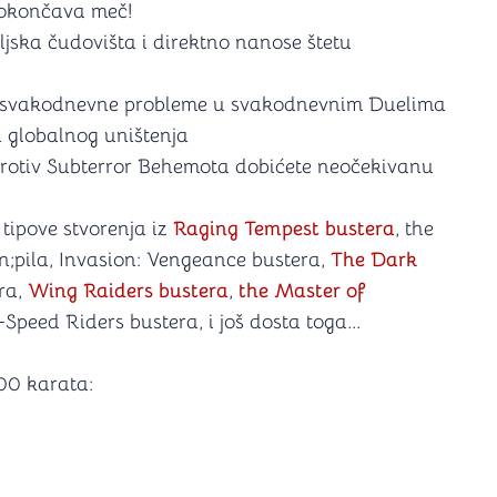
 okončava meč!
eljska čudovišta i direktno nanose štetu
u svakodnevne probleme u svakodnevnim Duelima
u globalnog uništenja
a protiv Subterror Behemota dobićete neočekivanu
 tipove stvorenja iz
Raging Tempest bustera
, the
pila, Invasion: Vengeance bustera,
The Dark
era,
Wing Raiders bustera
,
the Master of
-Speed Riders bustera, i još dosta toga...
00 karata: