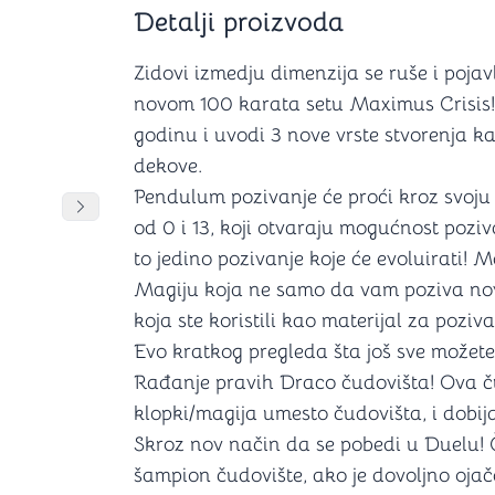
Šah
Podloge z
Detalji proizvoda
Domine
Zaštite za
4 u 1 igre
Kockice 
Zidovi izmedju dimenzija se ruše i pojav
Backgammon (Tavla)
Kutijice
novom 100 karata setu Maximus Crisis!
godinu i uvodi 3 nove vrste stvorenja k
dekove.
Pendulum pozivanje će proći kroz svoju
nje
Mozgalice
DANJA
DANJA
DANJA
Pomeranje sadržaja slajdera u desno
od 0 i 13, koji otvaraju mogućnost poziva
to jedino pozivanje koje će evoluirati! 
Hanayama
Kocke
Magiju koja ne samo da vam poziva nov
Ostale mozgalice
koja ste koristili kao materijal za poziva
Stripovi
Evo kratkog pregleda šta još sve možete
Rađanje pravih Draco čudovišta! Ova ču
klopki/magija umesto čudovišta, i dobija
Skroz nov način da se pobedi u Duelu! Č
šampion čudovište, ako je dovoljno ojač