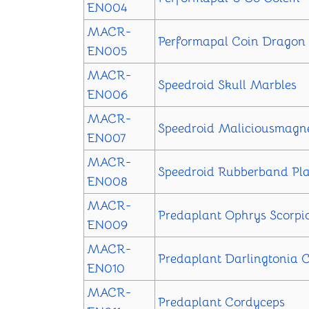
EN004
MACR-
Performapal Coin Dragon
EN005
MACR-
Speedroid Skull Marbles
EN006
MACR-
Speedroid Maliciousmagn
EN007
MACR-
Speedroid Rubberband Pl
EN008
MACR-
Predaplant Ophrys Scorpi
EN009
MACR-
Predaplant Darlingtonia 
EN010
MACR-
Predaplant Cordyceps