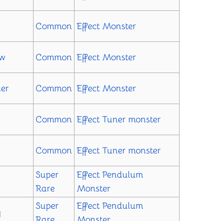
Common
Effect Monster
ow
Common
Effect Monster
ler
Common
Effect Monster
Common
Effect
Tuner monster
Common
Effect
Tuner monster
Super
Effect
Pendulum
Rare
Monster
Super
Effect
Pendulum
y
Rare
Monster