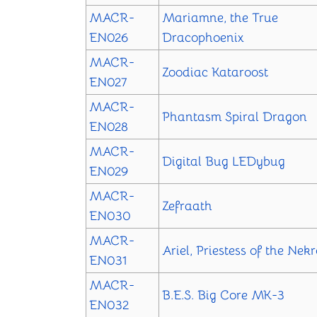
MACR-
Mariamne, the True
EN026
Dracophoenix
MACR-
Zoodiac Kataroost
EN027
MACR-
Phantasm Spiral Dragon
EN028
MACR-
Digital Bug LEDybug
EN029
MACR-
Zefraath
EN030
MACR-
Ariel, Priestess of the Nek
EN031
MACR-
B.E.S. Big Core MK-3
EN032