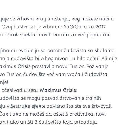
a igranje
 karte
D6 (za Jamb)
ljuje se vrhovni kralj uništenja, kog možete naći u
 Ovaj buster set je vrhunac YuGiOh-a za 2017
ao i širok spektar novih karata za već popularne
 finalnu evoluciju sa parom čudovišta sa skalama
nja čudovišta bilo kog nivoa i u bilo deku! Ali nije
Maximus Crisis prestavlja novu Fusion Pozivanje
o Fusion čudovište već vam vraća i čudovišta
nje!
 očekivati u setu
Maximus Crisis
:
dovišta se mogu pozvati žrtvovanje trajnih
ju višestruke efekte zavisno šta ste sve žrtvovali
ak i ako ne možeš da oštetiš protivnika, novi
an i ako uništi 3 čudovišta koja pripadaju