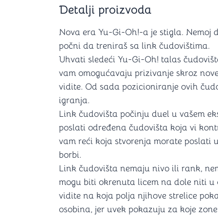
Šah
Podloge z
Detalji proizvoda
Domine
Zaštite za
4 u 1 igre
Kockice 
Nova era Yu-Gi-Oh!-a je stigla. Nemoj da
Backgammon (Tavla)
Kutijice
počni da treniraš sa link čudovištima.
Uhvati sledeći Yu-Gi-Oh! talas čudovišt
vam omogućavaju prizivanje skroz nove v
vidite. Od sada pozicioniranje ovih čud
nje
Mozgalice
igranja.
Link čudovišta počinju duel u vašem ekst
Hanayama
Kocke
poslati određena čudovišta koja vi kontr
Ostale mozgalice
vam reći koja stvorenja morate poslati u 
Stripovi
borbi.
Link čudovišta nemaju nivo ili rank, n
mogu biti okrenuta licem na dole niti u
vidite na koja polja njihove strelice pok
osobina, jer uvek pokazuju za koje zone