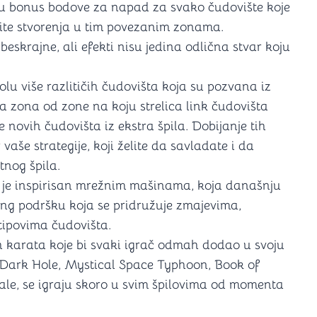
ju bonus bodove za napad za svako čudovište koje
tite stvorenja u tim povezanim zonama.
eskrajne, ali efekti nisu jedina odlična stvar koju
u više razlitičih čudovišta koja su pozvana iz
na zona od zone na koju strelica link čudovišta
novih čudovišta iz ekstra špila. Dobijanje tih
vaše strategije, koji želite da savladate i da
tnog špila.
oji je inspirisan mrežnim mašinama, koja današnju
ing podršku koja se pridružuje zmajevima,
tipovima čudovišta.
h karata koje bi svaki igrač odmah dodao u svoju
r, Dark Hole, Mystical Space Typhoon, Book of
tale, se igraju skoro u svim špilovima od momenta