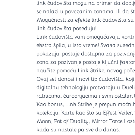
link čudovišta mogu na primer da dobi
se nalazi u povezanim zonama. Ili da š
Mogućnosti za efekte link čudovišta su b
link čudovišta poseduju!
Link čudovišta vam omogućavaju kontrol
ekstra špila, u isto vreme! Svaka sused
pokazuju, postaje dostupna za pozivanje 
zona za pozivanje postaje ključni faktor 
naučite pomoću Link Strike, novog poče
Ovaj set donosi i novi tip čudovišta, k
digitalnu tehnologiju pretvaraju u Duel
ratnicima, čarobnjacima i svim ostalim 
Kao bonus, Link Strike je prepun moćni
kolekciju. Karte kao što su Effest Veile
Moon, Pot of Duality, Mirror Force i os
kada su nastale pa sve do danas.