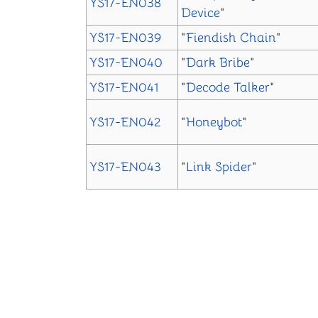
YS17-EN038
Device
"
YS17-EN039
"
Fiendish Chain
"
YS17-EN040
"
Dark Bribe
"
YS17-EN041
"
Decode Talker
"
YS17-EN042
"
Honeybot
"
YS17-EN043
"
Link Spider
"