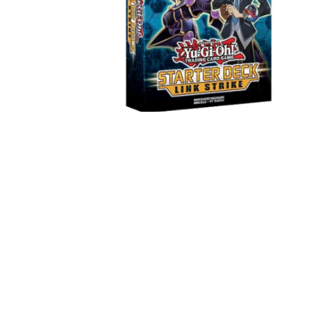
Igre na srpskom
Puzzle 1000 delova
Puzzle 2000 delova
(TCG)
Yu-Gi-Oh
Pokemon
One Piece
Riftbound
Karte za igra
Karte Bicycle
Karte Fournier
Tarot karte
Setovi za poker