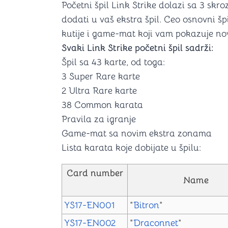
Početni špil Link Strike dolazi sa 3 skro
dodati u vaš ekstra špil. Ceo osnovni špi
kutije i game-mat koji vam pokazuje nov
Svaki Link Strike početni špil sadrži:
Špil sa 43 karte, od toga:
3 Super Rare karte
2 Ultra Rare karte
38 Common karata
Pravila za igranje
Game-mat sa novim ekstra zonama
Lista karata koje dobijate u špilu:
Card number
Name
YS17-EN001
"
Bitron
"
YS17-EN002
"
Draconnet
"