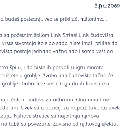
a igranje
Šifra:
2069
 karte
D6 (za Jamb)
 budeš poslednji, već se priključi milionima i
a sa početnim špilom Link Strike! Link čudovišta
rste stvorenja koje do sada niste imali prilike da
ovišta postaje jednako važno kao i sama veština
ra špilu, i da biste ih pozvali u igru morate
olištete u groblje. Svako link čudovište tačno će
groblje i kako ćete posle toga da ih koristite u
emaju čak ni bodove za odbranu. Ona nikad ne
 odbrani. Uvek su u poziciji za napad, tako da uvek
azuju. Njihove strelice su najbitnija njihova
 na tabli su povezane. Zavisno od njihovog efekta,