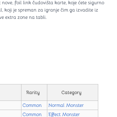
z nove, foil link čudovišta karte, koje ćete sigurno
l, koji je spreman za igranje čim ga izvadite iz
e extra zone na tabli.
Rarity
Category
Common
Normal Monster
Common
Effect Monster