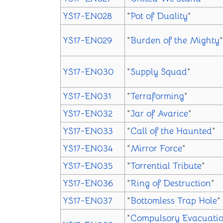
YS17-EN028
"
Pot of Duality
"
YS17-EN029
"
Burden of the Mighty
"
YS17-EN030
"
Supply Squad
"
YS17-EN031
"
Terraforming
"
YS17-EN032
"
Jar of Avarice
"
YS17-EN033
"
Call of the Haunted
"
YS17-EN034
"
Mirror Force
"
YS17-EN035
"
Torrential Tribute
"
YS17-EN036
"
Ring of Destruction
"
YS17-EN037
"
Bottomless Trap Hole
"
"
Compulsory Evacuati