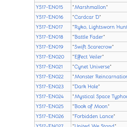
YS17-EN015
"
Marshmallon
"
YS17-EN016
"
Cardcar D
"
YS17-EN017
"
Ryko, Lightsworn Hun
YS17-EN018
"
Battle Fader
"
YS17-EN019
"
Swift Scarecrow
"
YS17-EN020
"
Effect Veiler
"
YS17-EN021
"
Cynet Universe
"
YS17-EN022
"
Monster Reincarnatio
YS17-EN023
"
Dark Hole
"
YS17-EN024
"
Mystical Space Typho
YS17-EN025
"
Book of Moon
"
YS17-EN026
"
Forbidden Lance
"
YS17-EN027
"
United We Stand
"