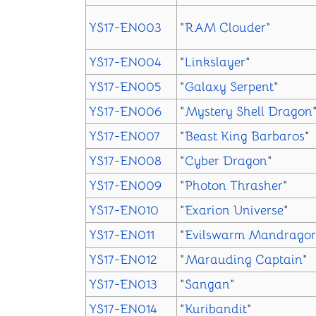
YS17-EN003
"
RAM Clouder
"
YS17-EN004
"
Linkslayer
"
YS17-EN005
"
Galaxy Serpent
"
YS17-EN006
"
Mystery Shell Dragon
YS17-EN007
"
Beast King Barbaros
"
YS17-EN008
"
Cyber Dragon
"
YS17-EN009
"
Photon Thrasher
"
YS17-EN010
"
Exarion Universe
"
YS17-EN011
"
Evilswarm Mandrago
YS17-EN012
"
Marauding Captain
"
YS17-EN013
"
Sangan
"
YS17-EN014
"
Kuribandit
"