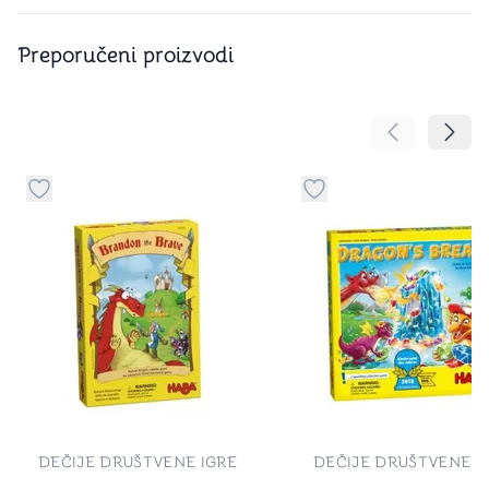
Preporučeni proizvodi
Pomeranje sa
Pomer
Dugme za dodavanje stvari u kategoriju omiljeno
Dugme za dodavanje st
DEČIJE DRUŠTVENE IGRE
DEČIJE DRUŠTVENE I