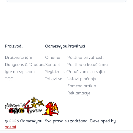
Proizvodi
Games4you
Pravilnici
Društvene igre
O nama
Politika privatnosti
Dungeons & Dragons
Kontakt
Politika o kolačićima
Igre na srpskom
Registruj se
Poručivanje sa sajta
TCG
Prijavi se
Uslovi plaćanja
Zamena artikla
Reklamacije
Games4you logo
© 2026 Games4you. Sva prava su zadržana. Developed by
oozmi
.