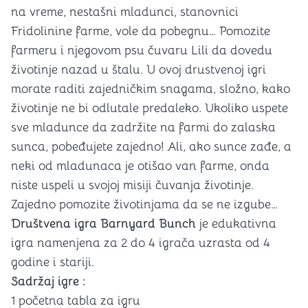
na vreme, nestašni mladunci, stanovnici
Fridolinine farme, vole da pobegnu… Pomozite
farmeru i njegovom psu čuvaru Lili da dovedu
životinje nazad u štalu. U ovoj drustvenoj igri
morate raditi zajedničkim snagama, složno, kako
životinje ne bi odlutale predaleko. Ukoliko uspete
sve mladunce da zadržite na farmi do zalaska
sunca, pobeđujete zajedno! Ali, ako sunce zađe, a
neki od mladunaca je otišao van farme, onda
niste uspeli u svojoj misiji čuvanja životinje.
Zajedno pomozite životinjama da se ne izgube…
Društvena igra Barnyard Bunch
je edukativna
igra namenjena za 2 do 4 igrača uzrasta od 4
godine i stariji.
Sadržaj igre :
1 početna tabla za igru