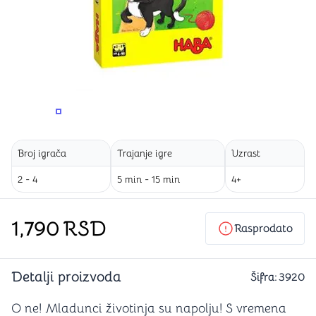
PROMENITE UGAO GLEDANJA
PROMENITE UGAO GLEDANJA
Broj igrača
Trajanje igre
Uzrast
2 - 4
5 min - 15 min
4+
1,790
RSD
Rasprodato
Detalji proizvoda
Šifra:
3920
O ne! Mladunci životinja su napolju! S vremena