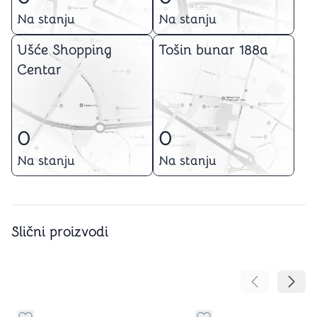
Na stanju
Na stanju
Ušće Shopping
Tošin bunar 188a
Centar
0
0
Na stanju
Na stanju
Slični proizvodi
Pomeranje sa
Pomer