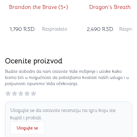
Brandon the Brave (5+)
Dragon's Breath (5
1,790
RSD
2,490
RSD
Rasprodato
Rasprod
Ocenite proizvod
Budite slobodni da nam ostavite Vaše mišljenje i utiske kako
bismo bili u mogućnosti da poboljšamo kvalitet naših usluga i u
potpunosti ispunimo Vaša očekivanja.
Reviews
Ulogujte se da ostavite recenziju na igru koju ste
kupili i probali.
Ulogujte se