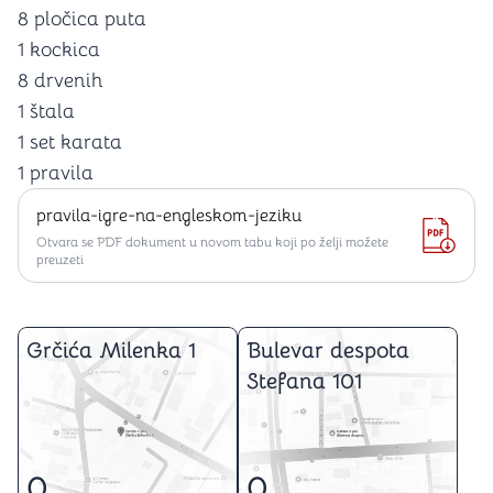
8 pločica puta
1 kockica
8 drvenih
1 štala
1 set karata
1 pravila
pravila-igre-na-engleskom-jeziku
Otvara se PDF dokument u novom tabu koji po želji možete
preuzeti
Grčića Milenka 1
Bulevar despota
Stefana 101
0
0