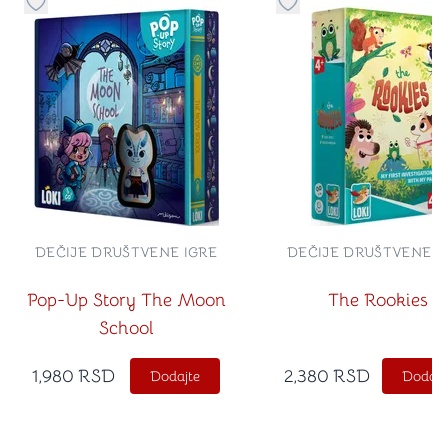
Dugme za dodavanje stvari u kategoriju omiljeno
Dugme za dodavanje st
DEČIJE DRUŠTVENE IGRE
DEČIJE DRUŠTVENE I
Pop-Up Story The Moon
The Rookies
School
1,980
RSD
2,380
RSD
Dodajte
Dodajt