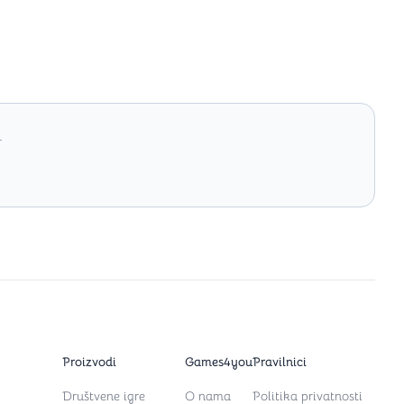
.
Proizvodi
Games4you
Pravilnici
Društvene igre
O nama
Politika privatnosti