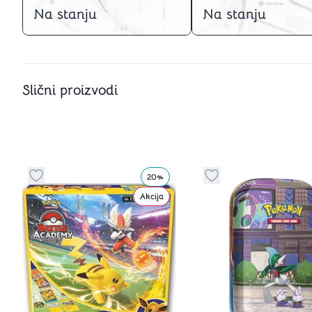
Na stanju
Na stanju
Slični proizvodi
20%
Dugme za dodavanje stvari u kategoriju omiljeno
Dugme za dodavanje 
Akcija