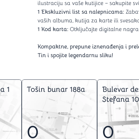
ilustraciju sa vaše kutijice – sakupite svi
1 Ekskluzivni list sa nalepnicama:
Zabav
vaših albuma, kutija za karte ili svesak
1 Kod karta:
Otključajte digitalne nagra
Kompaktne, prepune iznenađenja i prele
Tin i spojite legendarnu sliku!
a 1
Tošin bunar 188a
Bulevar de
Stefana 10
0
0