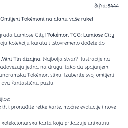
a igranje
Šifra:
8444
 karte
D6 (za Jamb)
Omiljeni Pokémoni na dlanu vaše ruke!
grada Lumiose City!
Pokémon TCG: Lumiose City
voju kolekciju karata i istovremeno dođete do
 Mini Tin dizajna
. Najbolja stvar? Ilustracije na
nadovezuju jedna na drugu, tako da spajanjem
panoramsku Pokémon sliku! Izaberite svoj omiljeni
e ovu fantastičnu puzlu.
jice:
 ih i pronađite retke karte, moćne evolucije i nove
 kolekcionarska karta koja prikazuje unikatnu