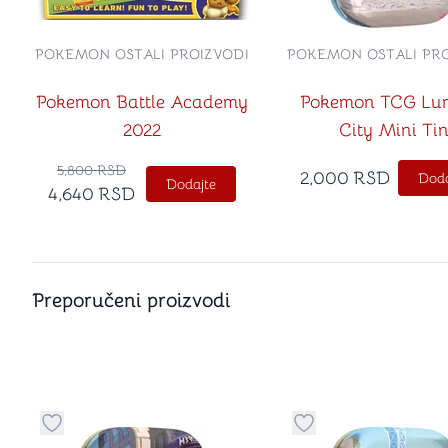
POKEMON OSTALI PROIZVODI
POKEMON OSTALI PRO
Pokemon Battle Academy
Pokemon TCG Lu
2022
City Mini Ti
5,800
RSD
2,000
RSD
Doda
Dodajte
4,640
RSD
Preporučeni proizvodi
Dugme za dodavanje stvari u kategoriju omiljeno
Dugme za dodavanje 