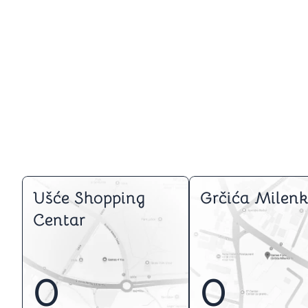
Ušće Shopping
Grčića Milenk
Centar
0
0