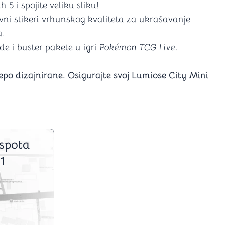
h 5 i spojite veliku sliku!
ni stikeri vrhunskog kvaliteta za ukrašavanje
a.
de i buster pakete u igri
Pokémon TCG Live
.
po dizajnirane. Osigurajte svoj Lumiose City Mini
spota
1