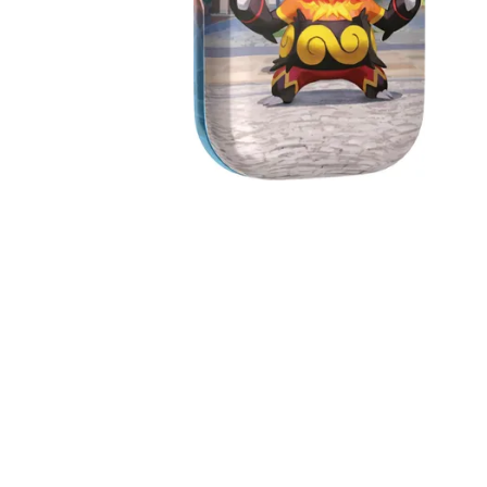
Igre na srpskom
Puzzle 1000 delova
Puzzle 2000 delova
(TCG)
Yu-Gi-Oh
Pokemon
One Piece
Riftbound
Karte za igra
Karte Bicycle
Karte Fournier
Tarot karte
Setovi za poker