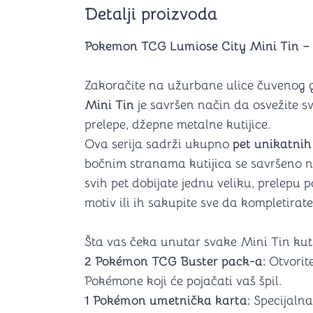
Šah
Podloge z
Detalji proizvoda
Domine
Zaštite za
4 u 1 igre
Kockice 
Pokemon TCG Lumiose City Mini Tin – 
Backgammon (Tavla)
Kutijice
Zakoračite na užurbane ulice čuvenog 
Mini Tin
je savršen način da osvežite s
prelepe, džepne metalne kutijice.
nje
Mozgalice
Ova serija sadrži ukupno
pet unikatnih
bočnim stranama kutijica se savršeno 
Hanayama
Kocke
svih pet dobijate jednu veliku, prelepu 
Ostale mozgalice
motiv ili ih sakupite sve da kompletirat
Stripovi
Šta vas čeka unutar svake Mini Tin kuti
2 Pokémon TCG Buster pack-a:
Otvorite
Pokémone koji će pojačati vaš špil.
1 Pokémon umetnička karta:
Specijalna