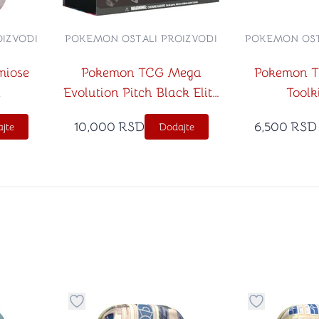
IZVODI
POKEMON OSTALI PROIZVODI
POKEMON OST
miose
Pokemon TCG Mega
Pokemon T
n
Evolution Pitch Black Elite
Toolk
Trainer Box
10,000
RSD
6,500
RSD
jte
Dodajte
stvari u kategoriju omiljeno
Dugme za dodavanje stvari u kategoriju omilje
Dugme za do