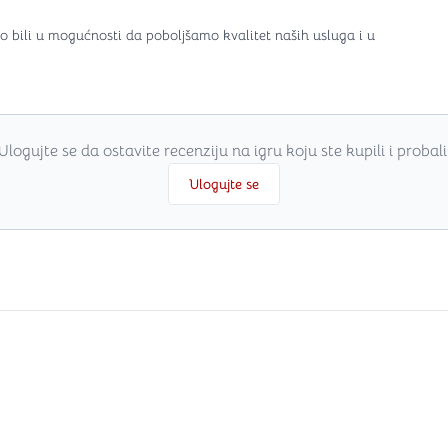
o bili u mogućnosti da poboljšamo kvalitet naših usluga i u
Ulogujte se da ostavite recenziju na igru koju ste kupili i probali
Ulogujte se