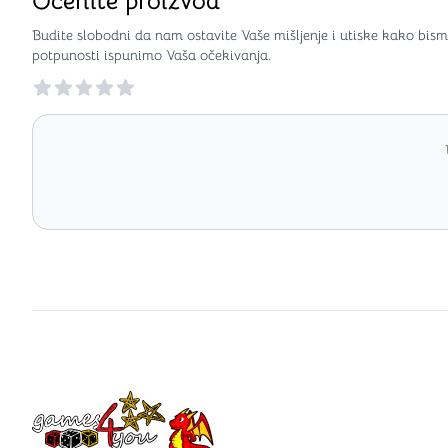
Ocenite proizvod
Budite slobodni da nam ostavite Vaše mišljenje i utiske kako bism
potpunosti ispunimo Vaša očekivanja.
Reviews
Games4you logo