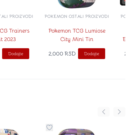
ALI PROIZVODI
POKEMON OSTALI PROIZVODI
POKEM
CG Trainers
Pokemon TCG Lumiose
Po
it 2023
City Mini Tin
Evol
Boos
2,000
RSD
2,6
Dodajte
Dodajte
Pomeranje sadr
Pomeran
no
davanje stvari u kategoriju omiljeno
Dugme za dodavanje stvari u kategoriju