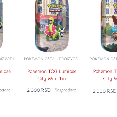
IZVODI
POKEMON OSTALI PROIZVODI
POKEMON OST
miose
Pokemon TCG Lumiose
Pokemon T
n
City Mini Tin
City M
2,000
RSD
odato
Rasprodato
2,000
RSD