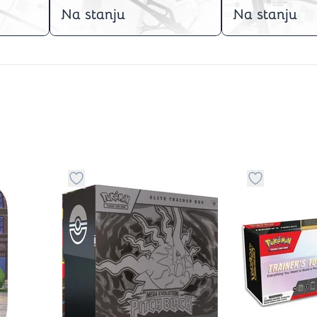
Na stanju
Na stanju
stvari u kategoriju omiljeno
Dugme za dodavanje stvari u kategoriju omilje
Dugme za do